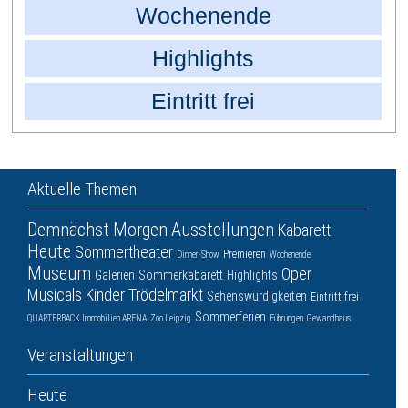
Wochenende
Highlights
Eintritt frei
Aktuelle Themen
Demnächst
Morgen
Ausstellungen
Kabarett
Heute
Sommertheater
Premieren
Dinner-Show
Wochenende
Museum
Oper
Galerien
Sommerkabarett
Highlights
Musicals
Kinder
Trödelmarkt
Sehenswürdigkeiten
Eintritt frei
Sommerferien
QUARTERBACK Immobilien ARENA
Zoo Leipzig
Führungen
Gewandhaus
Veranstaltungen
Heute