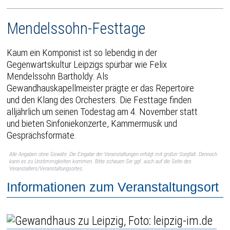
Mendelssohn-Festtage
Kaum ein Komponist ist so lebendig in der
Gegenwartskultur Leipzigs spürbar wie Felix
Mendelssohn Bartholdy: Als
Gewandhauskapellmeister prägte er das Repertoire
und den Klang des Orchesters. Die Festtage finden
alljährlich um seinen Todestag am 4. November statt
und bieten Sinfoniekonzerte, Kammermusik und
Gesprächsformate.
Alle Angaben ohne Gewähr. Die Eingabe der Veranstaltungen erfolgt mit großer Sorgfalt. Dennoch
kann es zu Unstimmigkeiten kommen. Bitte schauen Sie ggf. auch auf die Seite des
Veranstalters/Veranstaltungsortes.
Informationen zum Veranstaltungsort