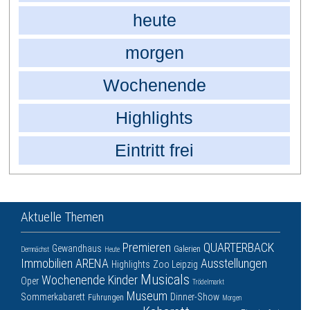
heute
morgen
Wochenende
Highlights
Eintritt frei
Aktuelle Themen
Premieren
QUARTERBACK
Gewandhaus
Galerien
Demnächst
Heute
Immobilien ARENA
Ausstellungen
Highlights
Zoo Leipzig
Musicals
Wochenende
Kinder
Oper
Trödelmarkt
Museum
Sommerkabarett
Dinner-Show
Führungen
Morgen