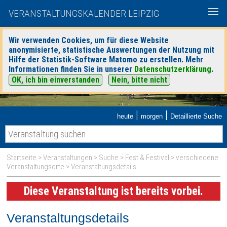
VERANSTALTUNGSKALENDER LEIPZIG
Wir verwenden Cookies, um für diese Website
anonymisierte, statistische Auswertungen der Nutzung mit
Hilfe der Statistik-Software Matomo zu erstellen. Mehr
Informationen finden Sie in unserer
Datenschutzerklärung
.
OK, ich bin einverstanden
Nein, bitte nicht
|
|
heute
morgen
Detaillierte Suche
Startseite
>
Veranstaltungen
>
Suche
>
Fest & Festival
>
verschiedene
Veranstaltungsorte
> Veranstaltungsdetails
Diese Veranstaltung ist bereits vorbei.
Veranstaltungsdetails