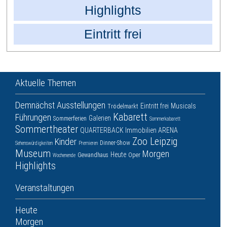
Highlights
Eintritt frei
Aktuelle Themen
Demnächst
Ausstellungen
Eintritt frei
Musicals
Trödelmarkt
Kabarett
Führungen
Galerien
Sommerferien
Sommerkabarett
Sommertheater
QUARTERBACK Immobilien ARENA
Zoo Leipzig
Kinder
Dinner-Show
Sehenswürdigkeiten
Premieren
Museum
Morgen
Heute
Gewandhaus
Oper
Wochenende
Highlights
Veranstaltungen
Heute
Morgen