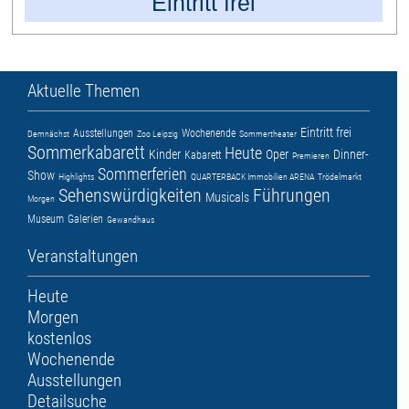
Eintritt frei
Aktuelle Themen
Eintritt frei
Ausstellungen
Wochenende
Demnächst
Zoo Leipzig
Sommertheater
Sommerkabarett
Heute
Kinder
Oper
Dinner-
Kabarett
Premieren
Sommerferien
Show
Highlights
QUARTERBACK Immobilien ARENA
Trödelmarkt
Sehenswürdigkeiten
Führungen
Musicals
Morgen
Museum
Galerien
Gewandhaus
Veranstaltungen
Heute
Morgen
kostenlos
Wochenende
Ausstellungen
Detailsuche