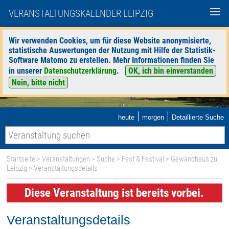
VERANSTALTUNGSKALENDER LEIPZIG
Wir verwenden Cookies, um für diese Website anonymisierte,
statistische Auswertungen der Nutzung mit Hilfe der Statistik-
Software Matomo zu erstellen. Mehr Informationen finden Sie
in unserer
Datenschutzerklärung
.
OK, ich bin einverstanden
Nein, bitte nicht
|
|
heute
morgen
Detaillierte Suche
Startseite
>
Veranstaltungen
>
Suche
>
Fest & Festival
>
Gewandhaus zu
Leipzig
> Veranstaltungsdetails
Diese Veranstaltung ist bereits vorbei.
Veranstaltungsdetails