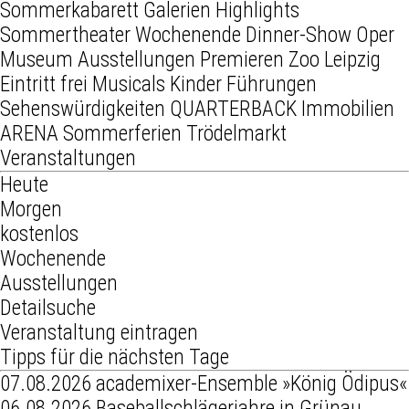
Sommerkabarett
Galerien
Highlights
Sommertheater
Wochenende
Dinner-Show
Oper
Museum
Ausstellungen
Premieren
Zoo Leipzig
Eintritt frei
Musicals
Kinder
Führungen
Sehenswürdigkeiten
QUARTERBACK Immobilien
ARENA
Sommerferien
Trödelmarkt
Veranstaltungen
Heute
Morgen
kostenlos
Wochenende
Ausstellungen
Detailsuche
Veranstaltung eintragen
Tipps für die nächsten Tage
07.08.2026
academixer-Ensemble »König Ödipus«
06.08.2026
Baseballschlägerjahre in Grünau