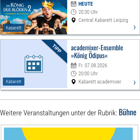
HEUTE
20:30 Uhr
Central Kabarett Leipzig
›
Kabarett
academixer-Ensemble
»König Ödipus«
Fr. 07.08.2026
20:00 Uhr
›
Kabarett academixer
Kabarett
Bühne
Weitere Veranstaltungen unter der Rubrik: