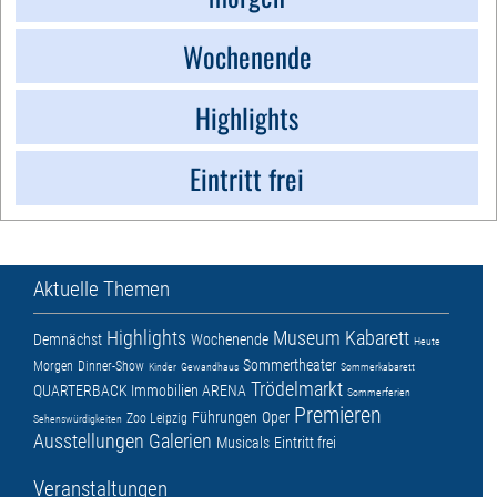
Wochenende
Highlights
Eintritt frei
Aktuelle Themen
Highlights
Museum
Kabarett
Demnächst
Wochenende
Heute
Sommertheater
Morgen
Dinner-Show
Kinder
Gewandhaus
Sommerkabarett
Trödelmarkt
QUARTERBACK Immobilien ARENA
Sommerferien
Premieren
Führungen
Oper
Zoo Leipzig
Sehenswürdigkeiten
Ausstellungen
Galerien
Musicals
Eintritt frei
Veranstaltungen