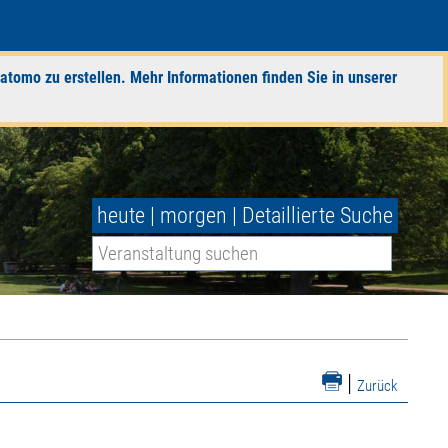
atomo zu erstellen. Mehr Informationen finden Sie in unserer
heute
|
morgen
|
Detaillierte Suche
|
Zurück