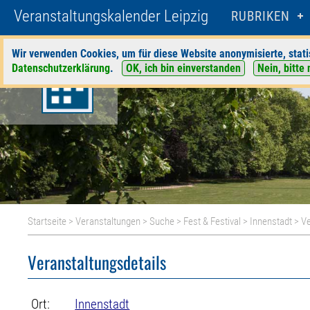
Veranstaltungskalender Leipzig
RUBRIKEN
Wir verwenden Cookies, um für diese Website anonymisierte, stati
Datenschutzerklärung
.
OK, ich bin einverstanden
Nein, bitte 
Startseite
>
Veranstaltungen
>
Suche
>
Fest & Festival
>
Innenstadt
> Ve
Veranstaltungsdetails
Ort:
Innenstadt