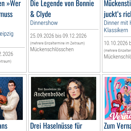
gen »Wer
Die Legende von Bonnie
Mückensti
 muss
& Clyde
juckt‘s ric
Dinnershow
Dinner mit H
Klassikern
eipzig
25.09.2026 bis 09.12.2026
10.10.2026 b
(mehrere Einzeltermine im Zeitraum)
Mückenschlösschen
(mehrere Einzelte
2.2026
Mückenschl
eitraum)
n
ans
Drei Haselnüsse für
Zum Verna