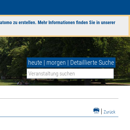
atomo zu erstellen. Mehr Informationen finden Sie in unserer
heute
|
morgen
|
Detaillierte Suche
|
Zurück