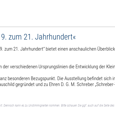
19. zum 21. Jahrhundert«
9. zum 21. Jahrhundert“ bietet einen anschaulichen Überblic
 der verschiedenen Ursprungslinien die Entwicklung der Klei
z besonderen Bezugspunkt. Die Ausstellung befindet sich i
auschild gegründet und zu Ehren D. G. M. Schreber „Schreber
lt. Dennoch kann es zu Unstimmigkeiten kommen. Bitte schauen Sie ggf. auch auf die Seite des 