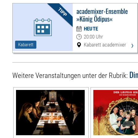
academixer-Ensemble
»König Ödipus«
HEUTE
20:00 Uhr
›
Kabarett academixer
Kabarett
Di
Weitere Veranstaltungen unter der Rubrik: