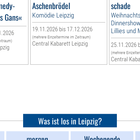
medy-
Aschenbrödel
schade
´s Gans«
Komödie Leipzig
Weihnachts
Dinnershow 
19.11.2026 bis 17.12.2026
Lillies und
1.2026
(mehrere Einzeltermine im Zeitraum)
eitraum)
Central Kabarett Leipzig
25.11.2026 b
ipzig
(mehrere Einzelte
Central Kaba
Was ist los in Leipzig?
morgen
Wochenende