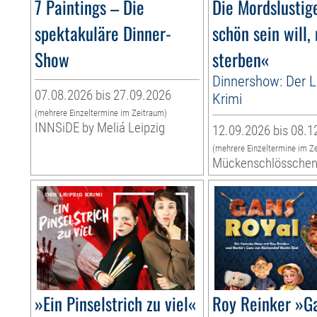
7 Paintings – Die
Die Mordslusti
spektakuläre Dinner-
schön sein will,
Show
sterben«
Dinnershow: Der L
07.08.2026 bis 27.09.2026
Krimi
(mehrere Einzeltermine im Zeitraum)
INNSiDE by Meliá Leipzig
12.09.2026 bis 08.1
(mehrere Einzeltermine im Z
Mückenschlössche
»Ein Pinselstrich zu viel«
Roy Reinker »G