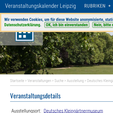
Veranstaltungskalender Leipzig
RUBRIKEN
Wir verwenden Cookies, um für diese Website anonymisierte, stati
Datenschutzerklärung
.
OK, ich bin einverstanden
Nein, bitte 
Startseite
>
Veranstaltungen
>
Suche
>
Ausstellung
>
Deutsches Klein
Veranstaltungsdetails
Ausstellungsort:
Deutsches Kleingärtnermuseum