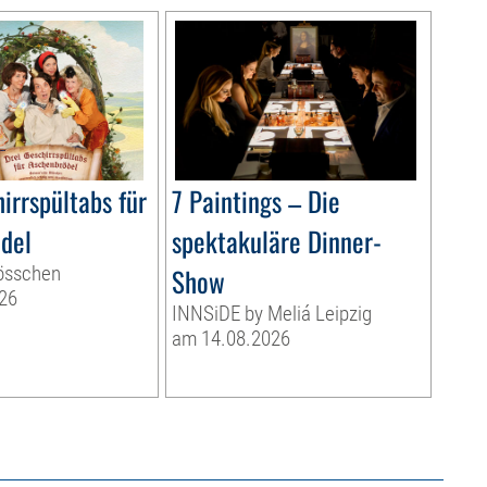
irrspültabs für
7 Paintings – Die
del
spektakuläre Dinner-
össchen
Show
26
INNSiDE by Meliá Leipzig
am 14.08.2026