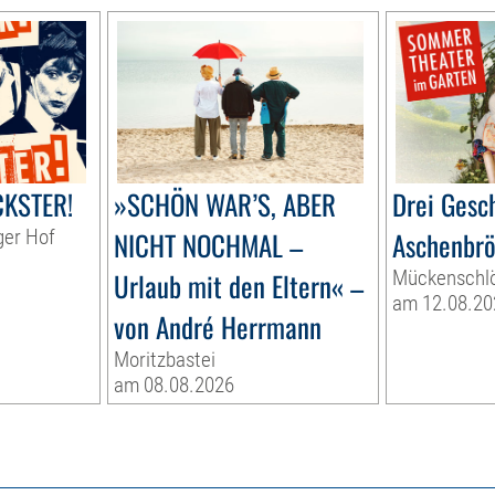
CKSTER!
»SCHÖN WAR’S, ABER
Drei Gesch
ger Hof
NICHT NOCHMAL –
Aschenbrö
Urlaub mit den Eltern« –
Mückenschl
am 12.08.20
von André Herrmann
Moritzbastei
am 08.08.2026