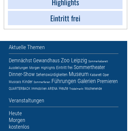
Highlights
Eintritt frei
Aktuelle Themen
Zoo Leipzig
Demnächst
Gewandhaus
Sommerkabarett
Sommertheater
Eintritt frei
Ausstellungen
Morgen
Highlights
Museum
Dinner-Show
Sehenswürdigkeiten
Kabarett
Oper
Führungen
Galerien
Premieren
Kinder
Musicals
Sommerferien
Heute
QUARTERBACK Immobilien ARENA
Wochenende
Trödelmarkt
Veranstaltungen
Heute
Morgen
kostenlos