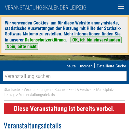
VERANSTALTUNGSKALENDER LEIPZIG
Wir verwenden Cookies, um für diese Website anonymisierte,
statistische Auswertungen der Nutzung mit Hilfe der Statistik-
Software Matomo zu erstellen. Mehr Informationen finden Sie
in unserer
Datenschutzerklärung
.
OK, ich bin einverstanden
Nein, bitte nicht
|
|
heute
morgen
Detaillierte Suche
Startseite
>
Veranstaltungen
>
Suche
>
Fest & Festival
>
Marktplatz
Leipzig
> Veranstaltungsdetails
Diese Veranstaltung ist bereits vorbei.
Veranstaltungsdetails