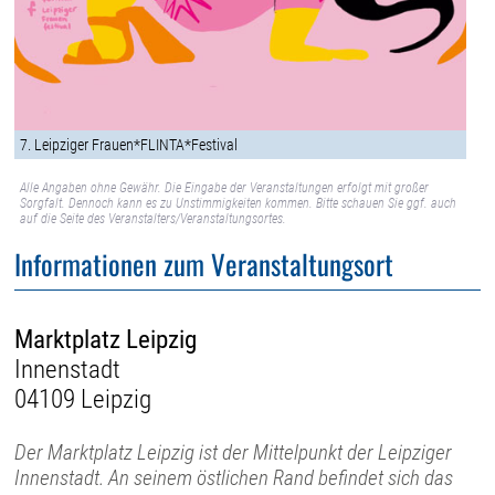
7. Leipziger Frauen*FLINTA*Festival
Alle Angaben ohne Gewähr. Die Eingabe der Veranstaltungen erfolgt mit großer
Sorgfalt. Dennoch kann es zu Unstimmigkeiten kommen. Bitte schauen Sie ggf. auch
auf die Seite des Veranstalters/Veranstaltungsortes.
Informationen zum Veranstaltungsort
Marktplatz Leipzig
Innenstadt
04109 Leipzig
Der Marktplatz Leipzig ist der Mittelpunkt der Leipziger
Innenstadt. An seinem östlichen Rand befindet sich das