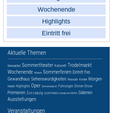
Wochenende
Highlights
Eintritt frei
Aktuelle Themen
Sommertheater
Trödelmarkt
Kabarett
Demnächst
Wochenende
Sommerferien
Eintritt frei
Museum
Gewandhaus
Sehenswürdigkeiten
Morgen
Musicals
Kinder
Oper
Highlights
Führungen
Dinner-Show
Heute
Sommerkabarett
Premieren
Galerien
Zoo Leipzig
QUARTERBACK Immobilien ARENA
Ausstellungen
Veranstaltungen