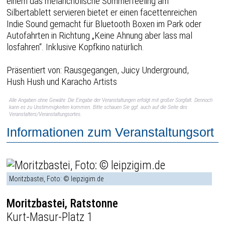
einem das melancholische Sommerfeeling am
Silbertablett servieren bietet er einen facettenreichen
Indie Sound gemacht für Bluetooth Boxen im Park oder
Autofahrten in Richtung „Keine Ahnung aber lass mal
losfahren“. Inklusive Kopfkino natürlich.
Präsentiert von: Rausgegangen, Juicy Underground,
Hush Hush und Karacho Artists
Alle Angaben ohne Gewähr. Die Eingabe der Veranstaltungen erfolgt mit großer Sorgfalt. Dennoch
kann es zu Unstimmigkeiten kommen. Bitte schauen Sie ggf. auch auf die Seite des
Veranstalters/Veranstaltungsortes.
Informationen zum Veranstaltungsort
Moritzbastei, Foto: © leipzigim.de
Moritzbastei, Ratstonne
Kurt-Masur-Platz 1