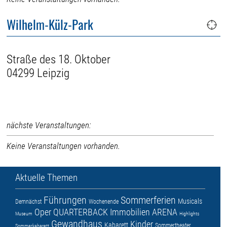
Wilhelm-Külz-Park
Straße des 18. Oktober
04299 Leipzig
nächste Veranstaltungen:
Keine Veranstaltungen vorhanden.
Aktuelle Themen
Führungen
Sommerferien
Musicals
Demnächst
Wochenende
Oper
QUARTERBACK Immobilien ARENA
Museum
Highlights
Gewandhaus
Kinder
Kabarett
Sommertheater
Sommerkabarett