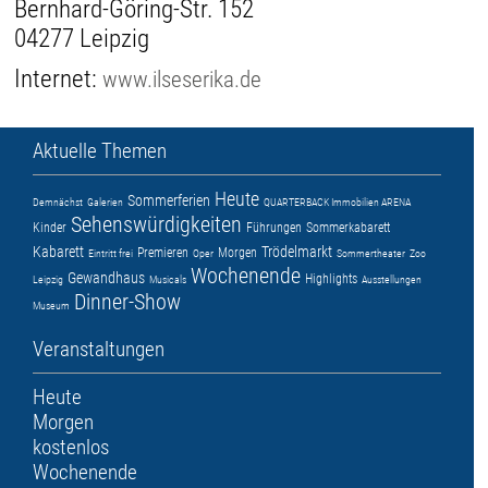
Bernhard-Göring-Str. 152
04277 Leipzig
Internet:
www.ilseserika.de
Aktuelle Themen
Heute
Sommerferien
Demnächst
Galerien
QUARTERBACK Immobilien ARENA
Sehenswürdigkeiten
Kinder
Führungen
Sommerkabarett
Kabarett
Trödelmarkt
Premieren
Morgen
Eintritt frei
Oper
Sommertheater
Zoo
Wochenende
Gewandhaus
Highlights
Leipzig
Musicals
Ausstellungen
Dinner-Show
Museum
Veranstaltungen
Heute
Morgen
kostenlos
Wochenende