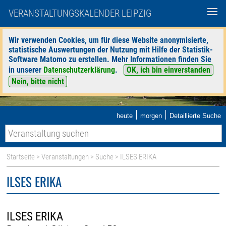
VERANSTALTUNGSKALENDER LEIPZIG
Wir verwenden Cookies, um für diese Website anonymisierte,
statistische Auswertungen der Nutzung mit Hilfe der Statistik-
Software Matomo zu erstellen. Mehr Informationen finden Sie
in unserer
Datenschutzerklärung
.
OK, ich bin einverstanden
Nein, bitte nicht
|
|
heute
morgen
Detaillierte Suche
Startseite
>
Veranstaltungen
>
Suche
> ILSES ERIKA
ILSES ERIKA
ILSES ERIKA