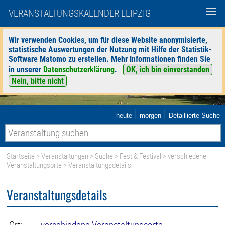
VERANSTALTUNGSKALENDER LEIPZIG
Wir verwenden Cookies, um für diese Website anonymisierte,
statistische Auswertungen der Nutzung mit Hilfe der Statistik-
Software Matomo zu erstellen. Mehr Informationen finden Sie
in unserer
Datenschutzerklärung
.
OK, ich bin einverstanden
Nein, bitte nicht
|
|
heute
morgen
Detaillierte Suche
Startseite
>
Veranstaltungen
>
Suche
>
Fest & Festival
>
verschiedene
Veranstaltungsorte
> Veranstaltungsdetails
Veranstaltungsdetails