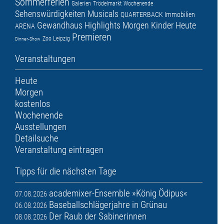
Sommerferien
Galerien
Trödelmarkt
Wochenende
Sehenswürdigkeiten
Musicals
QUARTERBACK Immobilien
Gewandhaus
Highlights
Morgen
Kinder
Heute
ARENA
Premieren
Zoo Leipzig
Dinner-Show
Veranstaltungen
Heute
Morgen
kostenlos
Wochenende
Ausstellungen
Detailsuche
Veranstaltung eintragen
Tipps für die nächsten Tage
academixer-Ensemble »König Ödipus«
07.08.2026
Baseballschlägerjahre in Grünau
06.08.2026
Der Raub der Sabinerinnen
08.08.2026