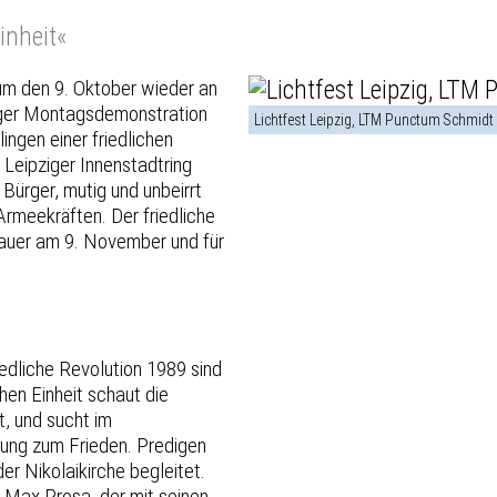
inheit«
um den 9. Oktober wieder an
iger Montagsdemonstration
Lichtfest Leipzig, LTM Punctum Schmidt
ngen einer friedlichen
Leipziger Innenstadtring
Bürger, mutig und unbeirrt
Armeekräften. Der friedliche
Mauer am 9. November und für
iedliche Revolution 1989 sind
hen Einheit schaut die
, und sucht im
ung zum Frieden. Predigen
er Nikolaikirche begleitet.
r Max Prosa, der mit seinen