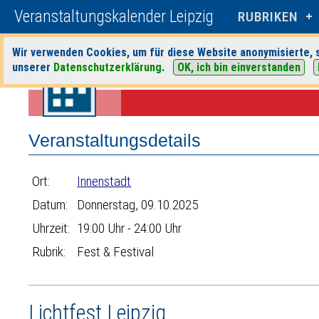
Veranstaltungskalender Leipzig
RUBRIKEN
Wir verwenden Cookies, um für diese Website anonymisierte, s
unserer
Datenschutzerklärung
.
OK, ich bin einverstanden
Startseite
>
Veranstaltungen
>
Suche
>
Fest & Festival
>
Innenstadt
>
Veranstaltungsdetails
Ort:
Innenstadt
Datum:
Donnerstag, 09.10.2025
Uhrzeit:
19:00 Uhr - 24:00 Uhr
Rubrik:
Fest & Festival
Lichtfest Leipzig