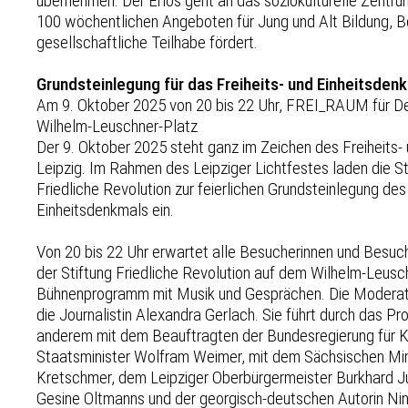
übernehmen. Der Erlös geht an das soziokulturelle Zentru
100 wöchentlichen Angeboten für Jung und Alt Bildung, 
gesellschaftliche Teilhabe fördert.
Grundsteinlegung für das Freiheits- und Einheitsdenk
Am 9. Oktober 2025 von 20 bis 22 Uhr, FREI_RAUM für De
Wilhelm-Leuschner-Platz
Der 9. Oktober 2025 steht ganz im Zeichen des Freiheits-
Leipzig. Im Rahmen des Leipziger Lichtfestes laden die St
Friedliche Revolution zur feierlichen Grundsteinlegung des
Einheitsdenkmals ein.
Von 20 bis 22 Uhr erwartet alle Besucherinnen und Bes
der Stiftung Friedliche Revolution auf dem Wilhelm-Leusch
Bühnenprogramm mit Musik und Gesprächen. Die Modera
die Journalistin Alexandra Gerlach. Sie führt durch das 
anderem mit dem Beauftragten der Bundesregierung für K
Staatsminister Wolfram Weimer, mit dem Sächsischen Min
Kretschmer, dem Leipziger Oberbürgermeister Burkhard Ju
Gesine Oltmanns und der georgisch-deutschen Autorin Nino