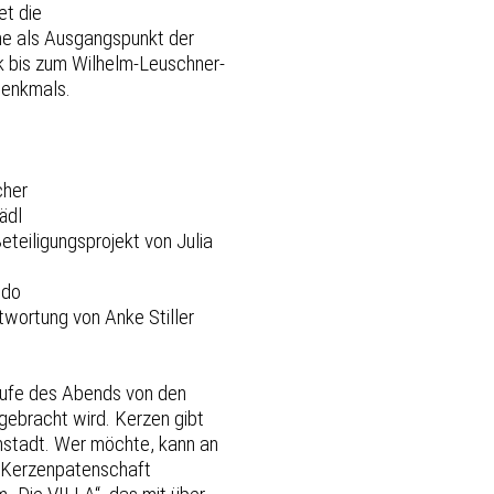
et die
che als Ausgangspunkt der
rk bis zum Wilhelm-Leuschner-
denkmals.
cher
ädl
eteiligungsprojekt von Julia
ido
ntwortung von Anke Stiller
 Laufe des Abends von den
gebracht wird. Kerzen gibt
enstadt. Wer möchte, kann an
e Kerzenpatenschaft