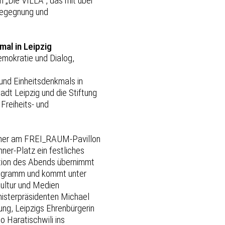
m „Die VILLA“, das mit über
Begegnung und
mal in Leipzig
mokratie und Dialog,
 und Einheitsdenkmals in
adt Leipzig und die Stiftung
 Freiheits- und
ucher am FREI_RAUM-Pavillon
ner-Platz ein festliches
tion des Abends übernimmt
Programm und kommt unter
ultur und Medien
isterpräsidenten Michael
ng, Leipzigs Ehrenbürgerin
 Haratischwili ins