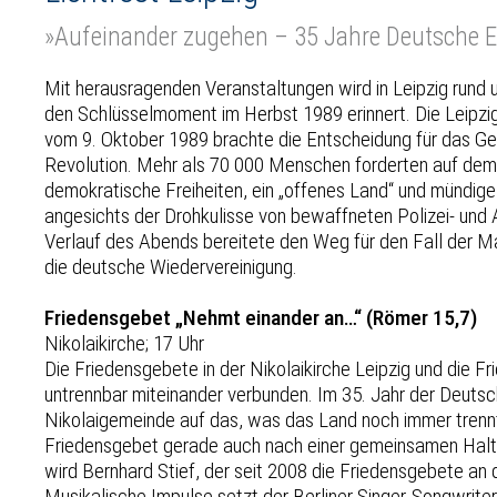
»Aufeinander zugehen – 35 Jahre Deutsche E
Mit herausragenden Veranstaltungen wird in Leipzig rund 
den Schlüsselmoment im Herbst 1989 erinnert. Die Leipz
vom 9. Oktober 1989 brachte die Entscheidung für das Geli
Revolution. Mehr als 70 000 Menschen forderten auf dem 
demokratische Freiheiten, ein „offenes Land“ und mündige 
angesichts der Drohkulisse von bewaffneten Polizei- und 
Verlauf des Abends bereitete den Weg für den Fall der 
die deutsche Wiedervereinigung.
Friedensgebet „Nehmt einander an…“ (Römer 15,7)
Nikolaikirche; 17 Uhr
Die Friedensgebete in der Nikolaikirche Leipzig und die Fr
untrennbar miteinander verbunden. Im 35. Jahr der Deutsc
Nikolaigemeinde auf das, was das Land noch immer trennt
Friedensgebet gerade auch nach einer gemeinsamen Halt
wird Bernhard Stief, der seit 2008 die Friedensgebete an d
Musikalische Impulse setzt der Berliner Singer-Songwrite