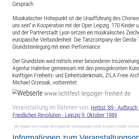
Gespräch.
Musikalischer Höhepunkt ist die Uraufführung des Chorwe
uns sein“ in Kooperation mit der Oper Leipzig. 170 Kinder 
und der Partnerstadt Lyon setzen ein musikalisches Zeiche
europäische Verbundenheit. Die Tanzcompany der Gerda-
Grundsteinlegung mit einer Performance.
Der Grundstein wird mittels einer besonderen Inszenierung e
Agentur Hahnlive gemeinsam mit den preisgekrönten Küns
künftigen Freiheits- und Einheitsdenkmals, ZILA Freie Ar
Michael Grzesiak, vorbereitet.
www.lichtfest.leipziger-freiheit.de
Veranstaltung im Rahmen von:
Herbst ’89 - Aufbruch
Friedlichen Revolution - Leipzig 9. Oktober 1989
Alle Angaben ohne Gewähr. Die Eingabe der Veranstaltungen erfolgt mit großer Sorgfalt. Denno
Informationen zum Veranstaltungsor