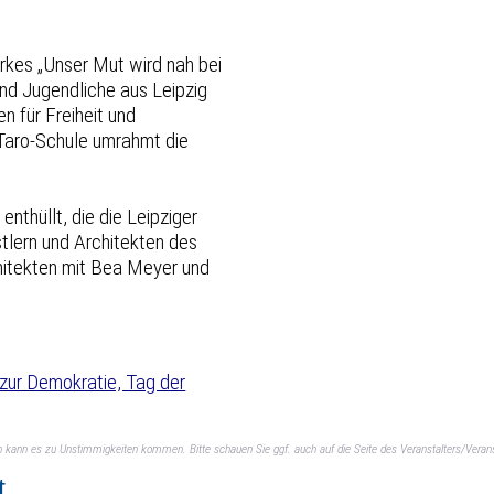
rkes „Unser Mut wird nah bei
und Jugendliche aus Leipzig
n für Freiheit und
Taro-Schule umrahmt die
nthüllt, die die Leipziger
tlern und Architekten des
chitekten mit Bea Meyer und
 zur Demokratie, Tag der
ch kann es zu Unstimmigkeiten kommen. Bitte schauen Sie ggf. auch auf die Seite des Veranstalters/Verans
t