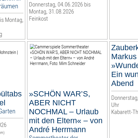
Donnerstag, 04.06.2026 bis
nräumen
Montag, 31.08.2026
Feinkost
is Montag,
g
Zauberk
Markus 
»Wunder
Ein wun
Abend
pültabs
»SCHÖN WAR’S,
Donnerstag,
el
ABER NICHT
Uhr
Garten
NOCHMAL – Urlaub
Kabarett-T
mit den Eltern« – von
026
André Herrmann
um)
Sommertheater der