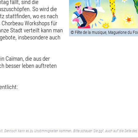
ag fällt, sind die
uszuschöpfen. So wird die
z stattfinden, wo es nach
s Chorbeau Workshops für
anze Stadt verteilt kann man
© Fête de la musique, Maguelone du Fo
gebote, insbesondere auch
in Caïman, die aus der
h besser leben auftreten
ntlicht:
lt. Dennoch kann es zu Unstimmigkeiten kommen. Bitte schauen Sie ggf. auch auf die Seite des 