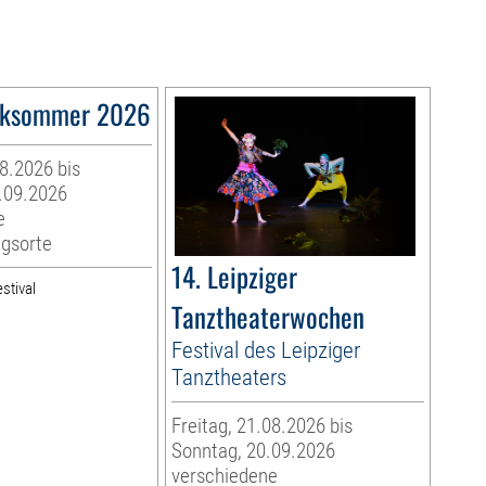
ksommer 2026
08.2026 bis
.09.2026
e
ngsorte
14. Leipziger
stival
Tanztheaterwochen
Festival des Leipziger
Tanztheaters
Freitag, 21.08.2026 bis
Sonntag, 20.09.2026
verschiedene