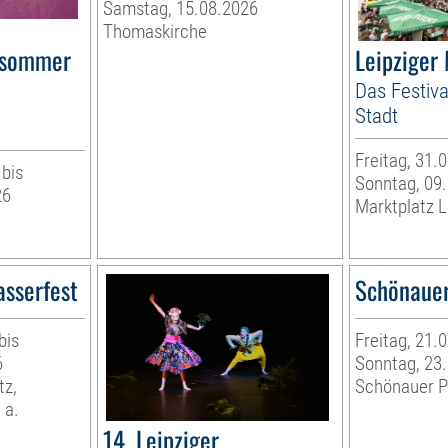
Samstag, 15.08.2026
Thomaskirche
rsommer
Leipziger
Das Festiva
Stadt
Freitag, 31.
 bis
Sonntag, 09
26
Marktplatz L
asserfest
Schönauer
bis
Freitag, 21.
6
Sonntag, 23
tz,
Schönauer P
 a.
14. Leipziger