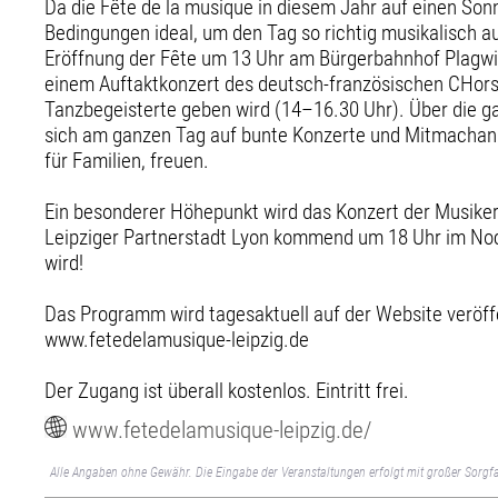
Da die Fête de la musique in diesem Jahr auf einen Sonnt
Bedingungen ideal, um den Tag so richtig musikalisch a
Eröffnung der Fête um 13 Uhr am Bürgerbahnhof Plagwit
einem Auftaktkonzert des deutsch-französischen CHor
Tanzbegeisterte geben wird (14–16.30 Uhr). Über die g
sich am ganzen Tag auf bunte Konzerte und Mitmachan
für Familien, freuen.
Ein besonderer Höhepunkt wird das Konzert der Musiker
Leipziger Partnerstadt Lyon kommend um 18 Uhr im Noc
wird!
Das Programm wird tagesaktuell auf der Website veröffe
www.fetedelamusique-leipzig.de
Der Zugang ist überall kostenlos. Eintritt frei.
www.fetedelamusique-leipzig.de/
Alle Angaben ohne Gewähr. Die Eingabe der Veranstaltungen erfolgt mit großer Sorgfa