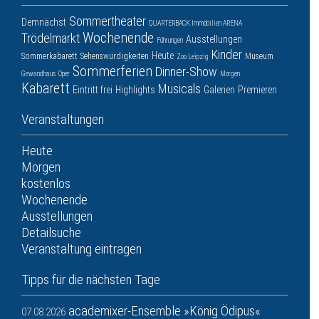
Sommertheater
Demnächst
QUARTERBACK Immobilien ARENA
Wochenende
Trödelmarkt
Ausstellungen
Führungen
Kinder
Heute
Sommerkabarett
Sehenswürdigkeiten
Museum
Zoo Leipzig
Sommerferien
Dinner-Show
Gewandhaus
Oper
Morgen
Kabarett
Musicals
Eintritt frei
Highlights
Galerien
Premieren
Veranstaltungen
Heute
Morgen
kostenlos
Wochenende
Ausstellungen
Detailsuche
Veranstaltung eintragen
Tipps für die nächsten Tage
academixer-Ensemble »König Ödipus«
07.08.2026