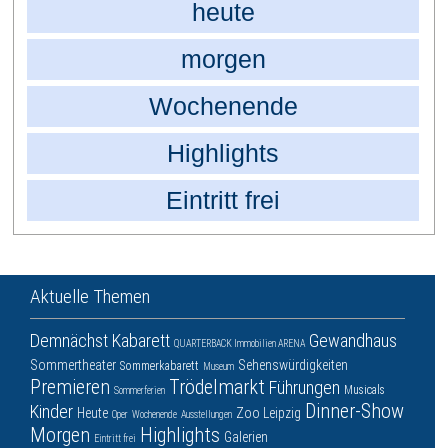
heute
morgen
Wochenende
Highlights
Eintritt frei
Aktuelle Themen
Demnächst
Kabarett
Gewandhaus
QUARTERBACK Immobilien ARENA
Sommertheater
Sehenswürdigkeiten
Sommerkabarett
Museum
Premieren
Trödelmarkt
Führungen
Musicals
Sommerferien
Dinner-Show
Kinder
Heute
Zoo Leipzig
Oper
Wochenende
Ausstellungen
Morgen
Highlights
Galerien
Eintritt frei