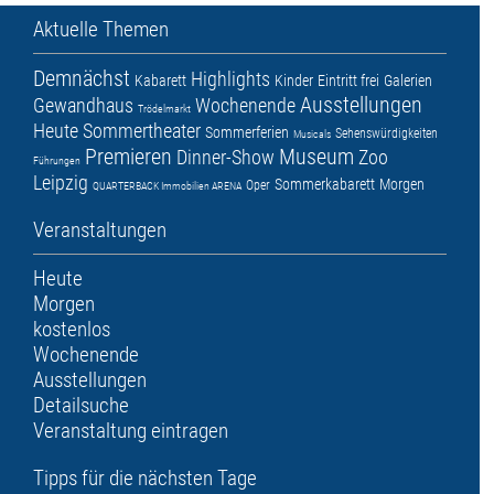
Aktuelle Themen
Demnächst
Highlights
Kabarett
Kinder
Eintritt frei
Galerien
Ausstellungen
Gewandhaus
Wochenende
Trödelmarkt
Heute
Sommertheater
Sommerferien
Sehenswürdigkeiten
Musicals
Premieren
Museum
Dinner-Show
Zoo
Führungen
Leipzig
Sommerkabarett
Morgen
Oper
QUARTERBACK Immobilien ARENA
Veranstaltungen
Heute
Morgen
kostenlos
Wochenende
Ausstellungen
Detailsuche
Veranstaltung eintragen
Tipps für die nächsten Tage