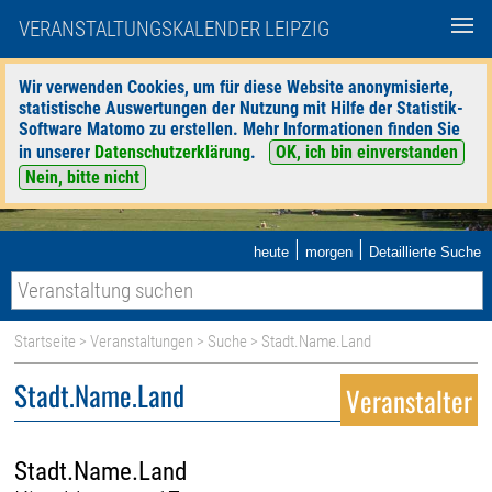
VERANSTALTUNGSKALENDER LEIPZIG
Wir verwenden Cookies, um für diese Website anonymisierte,
statistische Auswertungen der Nutzung mit Hilfe der Statistik-
Software Matomo zu erstellen. Mehr Informationen finden Sie
in unserer
Datenschutzerklärung
.
OK, ich bin einverstanden
Nein, bitte nicht
|
|
heute
morgen
Detaillierte Suche
Startseite
>
Veranstaltungen
>
Suche
> Stadt.Name.Land
Stadt.Name.Land
Veranstalter
Stadt.Name.Land