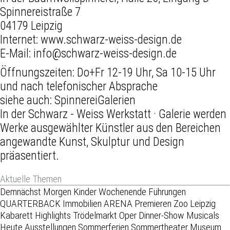
Spinnereistraße 7
04179 Leipzig
Internet:
www.schwarz-weiss-design.de
E-Mail:
info@schwarz-weiss-design.de
Öffnungszeiten:
Do+Fr 12-19 Uhr, Sa 10-15 Uhr
und nach telefonischer Absprache
siehe auch:
SpinnereiGalerien
In der Schwarz - Weiss Werkstatt · Galerie werden
Werke ausgewählter Künstler aus den Bereichen
angewandte Kunst, Skulptur und Design
präasentiert.
Aktuelle Themen
Demnächst
Morgen
Kinder
Wochenende
Führungen
QUARTERBACK Immobilien ARENA
Premieren
Zoo Leipzig
Kabarett
Highlights
Trödelmarkt
Oper
Dinner-Show
Musicals
Heute
Ausstellungen
Sommerferien
Sommertheater
Museum