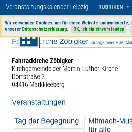
Veranstaltungskalender Leipzig
RUBRIKEN
Wir verwenden Cookies, um für diese Website anonymisierte, s
Startseite
>
Veranstaltungen
>
Suche
> Fahrradkirche Zöbigker
unserer
Datenschutzerklärung
.
OK, ich bin einverstanden
Fahrradkirche Zöbigker
Kirchgemeinde der Mart
Fahrradkirche Zöbigker
Kirchgemeinde der Martin-Luther-Kirche
Dorfstraße 2
04416 Markkleeberg
Veranstaltungen
Tag der Begegnung
Mitmach-Mus
für alle