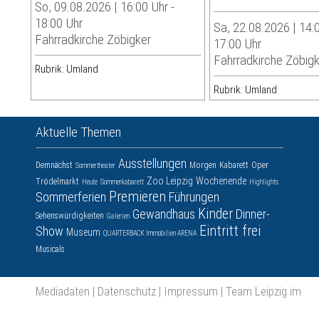
So, 09.08.2026 | 16:00 Uhr -
18:00 Uhr
Sa, 22.08.2026 | 14:0
Fahrradkirche Zöbigker
17:00 Uhr
Fahrradkirche Zöbig
Rubrik: Umland
Rubrik: Umland
Aktuelle Themen
Ausstellungen
Demnächst
Morgen
Kabarett
Oper
Sommertheater
Zoo Leipzig
Wochenende
Trödelmarkt
Heute
Sommerkabarett
Highlights
Premieren
Sommerferien
Führungen
Kinder
Gewandhaus
Dinner-
Sehenswürdigkeiten
Galerien
Eintritt frei
Show
Museum
QUARTERBACK Immobilien ARENA
Musicals
Mediadaten
|
Datenschutz
|
Impressum
|
Team Leipzig im