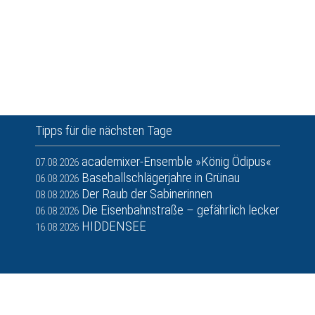
Tipps für die nächsten Tage
academixer-Ensemble »König Ödipus«
07.08.2026
Baseballschlägerjahre in Grünau
06.08.2026
Der Raub der Sabinerinnen
08.08.2026
Die Eisenbahnstraße – gefährlich lecker
06.08.2026
HIDDENSEE
16.08.2026