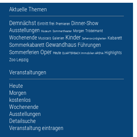
Aktuelle Themen
Demnächst
Dinner-Show
Eintritt frei
Premieren
Ausstellungen
Morgen
Trödelmarkt
Museum
Sommertheater
Kinder
Wochenende
Kabarett
Musicals
Galerien
Sehenswürdigkeiten
Gewandhaus
Sommerkabarett
Führungen
Oper
Sommerferien
Highlights
Heute
QUARTERBACK Immobilien ARENA
Zoo Leipzig
Veranstaltungen
Heute
Morgen
kostenlos
Wochenende
Ausstellungen
Detailsuche
Veranstaltung eintragen