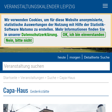
VERANSTALTUNGSKALENDER LEIPZIG
Wir verwenden Cookies, um für diese Website anonymisierte,
statistische Auswertungen der Nutzung mit Hilfe der Statistik-
Software Matomo zu erstellen. Mehr Informationen finden Sie
in unserer
Datenschutzerklärung
.
OK, ich bin einverstanden
Nein, bitte nicht
|
|
heute
morgen
Detaillierte Suche
Startseite
>
Veranstaltungen
>
Suche
> Capa-Haus
Capa-Haus
Gedenkstätte