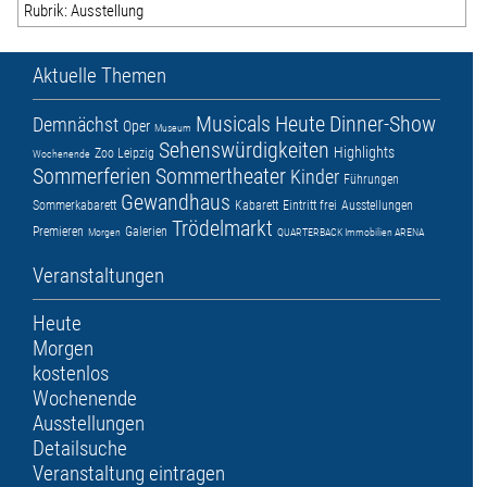
Rubrik: Ausstellung
Aktuelle Themen
Musicals
Heute
Dinner-Show
Demnächst
Oper
Museum
Sehenswürdigkeiten
Highlights
Zoo Leipzig
Wochenende
Sommerferien
Sommertheater
Kinder
Führungen
Gewandhaus
Sommerkabarett
Kabarett
Eintritt frei
Ausstellungen
Trödelmarkt
Premieren
Galerien
Morgen
QUARTERBACK Immobilien ARENA
Veranstaltungen
Heute
Morgen
kostenlos
Wochenende
Ausstellungen
Detailsuche
Veranstaltung eintragen