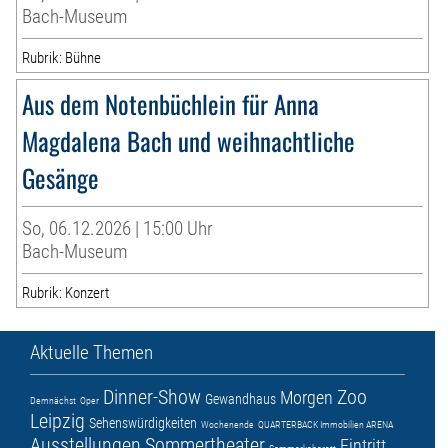
Bach-Museum
Rubrik: Bühne
Aus dem Notenbüchlein für Anna
Magdalena Bach und weihnachtliche
Gesänge
So, 06.12.2026 | 15:00 Uhr
Bach-Museum
Rubrik: Konzert
Aktuelle Themen
Dinner-Show
Zoo
Morgen
Gewandhaus
Demnächst
Oper
Leipzig
Sehenswürdigkeiten
Wochenende
QUARTERBACK Immobilien ARENA
Ausstellungen
Sommertheater
Eintritt