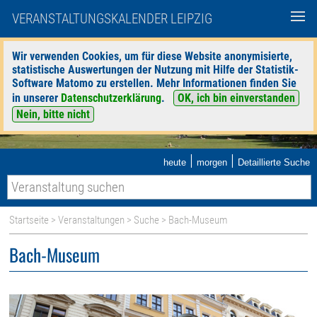
VERANSTALTUNGSKALENDER LEIPZIG
Wir verwenden Cookies, um für diese Website anonymisierte,
statistische Auswertungen der Nutzung mit Hilfe der Statistik-
Software Matomo zu erstellen. Mehr Informationen finden Sie
in unserer
Datenschutzerklärung
.
OK, ich bin einverstanden
Nein, bitte nicht
|
|
heute
morgen
Detaillierte Suche
Startseite
>
Veranstaltungen
>
Suche
> Bach-Museum
Bach-Museum