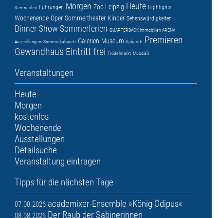
Morgen
Heute
Zoo Leipzig
Führungen
Highlights
Demnächst
Wochenende
Oper
Sommertheater
Kinder
Sehenswürdigkeiten
Dinner-Show
Sommerferien
QUARTERBACK Immobilien ARENA
Premieren
Galerien
Museum
Ausstellungen
Sommerkabarett
Kabarett
Gewandhaus
Eintritt frei
Trödelmarkt
Musicals
Veranstaltungen
Heute
Morgen
kostenlos
Wochenende
Ausstellungen
Detailsuche
Veranstaltung eintragen
Tipps für die nächsten Tage
academixer-Ensemble »König Ödipus«
07.08.2026
Der Raub der Sabinerinnen
08.08.2026