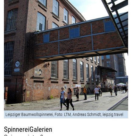
Leipziger Baumwollspinnerei, Foto: LTM, Andreas Schmidt, leipzig.travel
SpinnereiGalerien