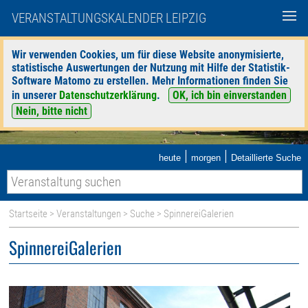
VERANSTALTUNGSKALENDER LEIPZIG
Wir verwenden Cookies, um für diese Website anonymisierte,
statistische Auswertungen der Nutzung mit Hilfe der Statistik-
Software Matomo zu erstellen. Mehr Informationen finden Sie
in unserer
Datenschutzerklärung
.
OK, ich bin einverstanden
Nein, bitte nicht
|
|
heute
morgen
Detaillierte Suche
Startseite
>
Veranstaltungen
>
Suche
> SpinnereiGalerien
SpinnereiGalerien