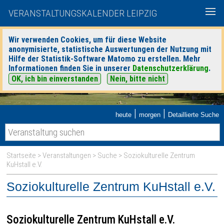
VERANSTALTUNGSKALENDER LEIPZIG
Wir verwenden Cookies, um für diese Website
anonymisierte, statistische Auswertungen der Nutzung mit
Hilfe der Statistik-Software Matomo zu erstellen. Mehr
Informationen finden Sie in unserer
Datenschutzerklärung
.
OK, ich bin einverstanden
Nein, bitte nicht
|
|
heute
morgen
Detaillierte Suche
Startseite
>
Veranstaltungen
>
Suche
> Soziokulturelle Zentrum
KuHstall e.V.
Soziokulturelle Zentrum KuHstall e.V.
Soziokulturelle Zentrum KuHstall e.V.