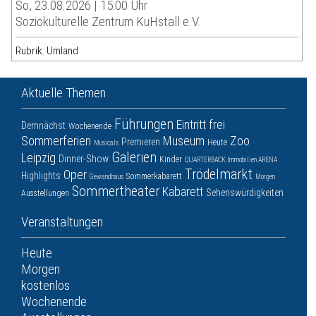
So, 23.08.2026 | 15:00 Uhr
Soziokulturelle Zentrum KuHstall e.V.
Rubrik: Umland
Aktuelle Themen
Führungen
Eintritt frei
Demnächst
Wochenende
Sommerferien
Museum
Zoo
Premieren
Heute
Musicals
Galerien
Leipzig
Dinner-Show
Kinder
QUARTERBACK Immobilien ARENA
Trödelmarkt
Oper
Highlights
Sommerkabarett
Gewandhaus
Morgen
Sommertheater
Kabarett
Sehenswürdigkeiten
Ausstellungen
Veranstaltungen
Heute
Morgen
kostenlos
Wochenende