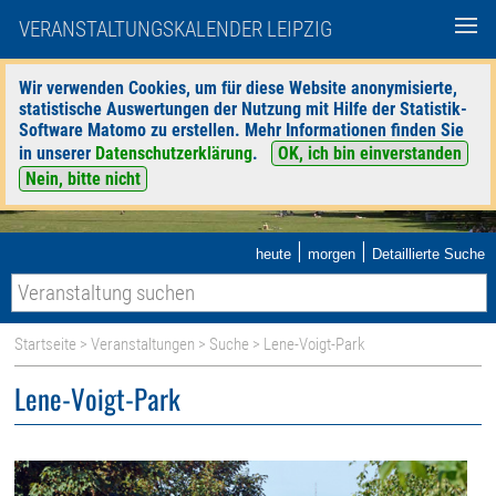
VERANSTALTUNGSKALENDER LEIPZIG
Wir verwenden Cookies, um für diese Website anonymisierte,
statistische Auswertungen der Nutzung mit Hilfe der Statistik-
Software Matomo zu erstellen. Mehr Informationen finden Sie
in unserer
Datenschutzerklärung
.
OK, ich bin einverstanden
Nein, bitte nicht
|
|
heute
morgen
Detaillierte Suche
Startseite
>
Veranstaltungen
>
Suche
> Lene-Voigt-Park
Lene-Voigt-Park