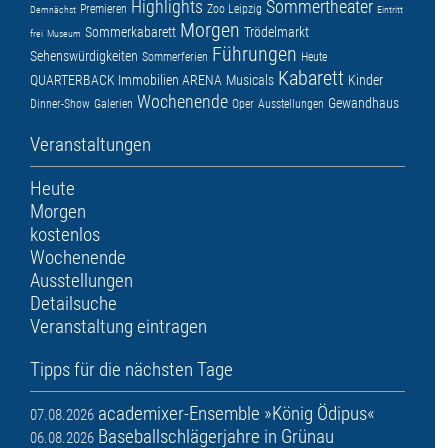
Highlights
Sommertheater
Premieren
Zoo Leipzig
Demnächst
Eintritt
Morgen
Sommerkabarett
Trödelmarkt
frei
Museum
Führungen
Sehenswürdigkeiten
Sommerferien
Heute
Kabarett
QUARTERBACK Immobilien ARENA
Musicals
Kinder
Wochenende
Gewandhaus
Dinner-Show
Galerien
Oper
Ausstellungen
Veranstaltungen
Heute
Morgen
kostenlos
Wochenende
Ausstellungen
Detailsuche
Veranstaltung eintragen
Tipps für die nächsten Tage
academixer-Ensemble »König Ödipus«
07.08.2026
Baseballschlägerjahre in Grünau
06.08.2026