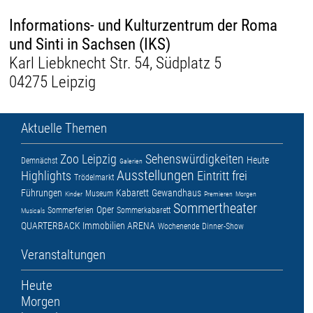
Informations- und Kulturzentrum der Roma
und Sinti in Sachsen (IKS)
Karl Liebknecht Str. 54, Südplatz 5
04275 Leipzig
Aktuelle Themen
Zoo Leipzig
Sehenswürdigkeiten
Heute
Demnächst
Galerien
Ausstellungen
Highlights
Eintritt frei
Trödelmarkt
Führungen
Kabarett
Gewandhaus
Museum
Kinder
Premieren
Morgen
Sommertheater
Oper
Sommerferien
Sommerkabarett
Musicals
QUARTERBACK Immobilien ARENA
Wochenende
Dinner-Show
Veranstaltungen
Heute
Morgen