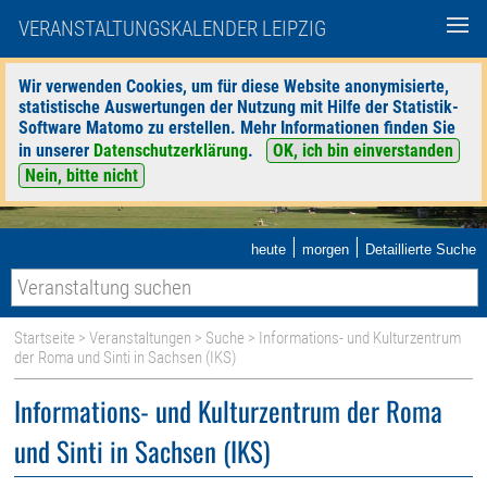
VERANSTALTUNGSKALENDER LEIPZIG
Wir verwenden Cookies, um für diese Website anonymisierte,
statistische Auswertungen der Nutzung mit Hilfe der Statistik-
Software Matomo zu erstellen. Mehr Informationen finden Sie
in unserer
Datenschutzerklärung
.
OK, ich bin einverstanden
Nein, bitte nicht
|
|
heute
morgen
Detaillierte Suche
Startseite
>
Veranstaltungen
>
Suche
> Informations- und Kulturzentrum
der Roma und Sinti in Sachsen (IKS)
Informations- und Kulturzentrum der Roma
und Sinti in Sachsen (IKS)