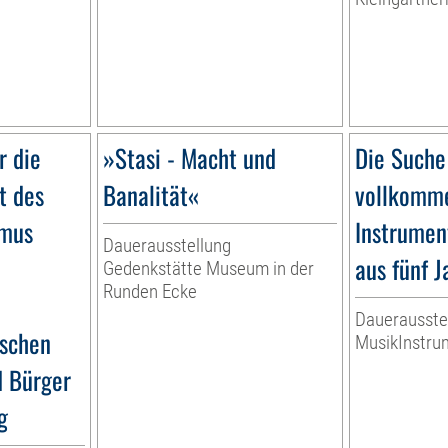
r die
»Stasi - Macht und
Die Suche
t des
Banalität«
vollkomme
smus
Instrumen
Dauerausstellung
aus fünf 
Gedenkstätte Museum in der
Runden Ecke
Dauerausste
ischen
MusikInstr
d Bürger
g