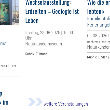
Wechselausstellung:
Wie die e
Erdzeiten – Geologie ist
lebten«
Leben
Familienfüh
Ferienange
Freitag, 28.08.2026 | 16:00
06.08.2026 b
Uhr
(mehrere Einzelte
ums
Naturkundemuseum
Naturkunde
Rubrik: Führung
Rubrik: Kinder &
m
Leuschner-
p
« im
weitere Veranstaltungen