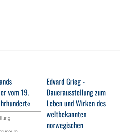
ands
Edvard Grieg -
ner vom 19.
Dauerausstellung zum
ahrhundert«
Leben und Wirken des
weltbekannten
llung
norwegischen
ermuseum