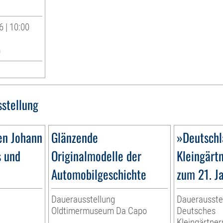
 | 10:00
m
sstellung
en Johann
Glänzende
»Deutschl
s und
Originalmodelle der
Kleingärt
Automobilgeschichte
zum 21. J
Dauerausstellung
Dauerausste
Oldtimermuseum Da Capo
Deutsches
Kleingärtn