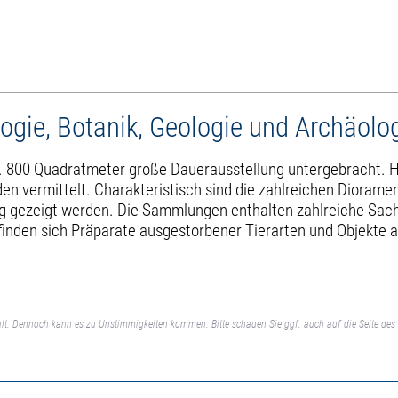
ogie, Botanik, Geologie und Archäolo
a. 800 Quadratmeter große Dauerausstellung untergebracht. H
vermittelt. Charakteristisch sind die zahlreichen Dioramen.
g gezeigt werden. Die Sammlungen enthalten zahlreiche Sachz
efinden sich Präparate ausgestorbener Tierarten und Objekte
lt. Dennoch kann es zu Unstimmigkeiten kommen. Bitte schauen Sie ggf. auch auf die Seite des 