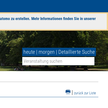
atomo zu erstellen. Mehr Informationen finden Sie in unserer
heute
|
morgen
|
Detaillierte Suche
|
zurück zur Liste