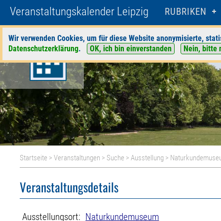
Veranstaltungskalender Leipzig
RUBRIKEN
Wir verwenden Cookies, um für diese Website anonymisierte, stati
Datenschutzerklärung
.
OK, ich bin einverstanden
Nein, bitte 
Startseite
>
Veranstaltungen
>
Suche
>
Ausstellung
>
Naturkundemuse
Veranstaltungsdetails
Ausstellungsort:
Naturkundemuseum