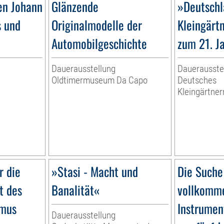
en Johann
Glänzende
»Deutschl
s und
Originalmodelle der
Kleingärt
Automobilgeschichte
zum 21. J
Dauerausstellung
Dauerausste
Oldtimermuseum Da Capo
Deutsches
Kleingärtn
r die
»Stasi - Macht und
Die Suche
t des
Banalität«
vollkomme
smus
Instrumen
Dauerausstellung