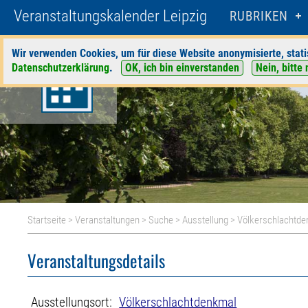
Veranstaltungskalender Leipzig
RUBRIKEN
Wir verwenden Cookies, um für diese Website anonymisierte, stati
Datenschutzerklärung
.
OK, ich bin einverstanden
Nein, bitte 
Startseite
>
Veranstaltungen
>
Suche
>
Ausstellung
>
Völkerschlachtd
Veranstaltungsdetails
Ausstellungsort:
Völkerschlachtdenkmal