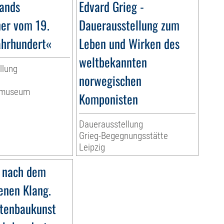
ands
Edvard Grieg -
ner vom 19.
Dauerausstellung zum
ahrhundert«
Leben und Wirken des
weltbekannten
llung
norwegischen
ermuseum
Komponisten
Dauerausstellung
Grieg-Begegnungsstätte
Leipzig
 nach dem
nen Klang.
tenbaukunst