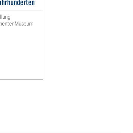
Jahrhunderten
llung
umentenMuseum