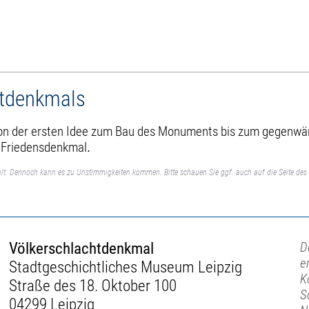
htdenkmals
von der ersten Idee zum Bau des Monuments bis zum gegenwär
r Friedensdenkmal
.
lt. Dennoch kann es zu Unstimmigkeiten kommen. Bitte schauen Sie ggf. auch auf die Seite des 
Völkerschlachtdenkmal
D
e
Stadtgeschichtliches Museum Leipzig
K
Straße des 18. Oktober 100
S
04299 Leipzig