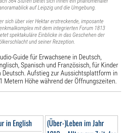
ach 364 Stufen bietet sich Ihnen ein phänomenaler
anoramablick auf Leipzig und die Umgebung.
er sich über vier Hektar erstreckende, imposante
enkmalkomplex mit dem integrierten Forum 1813
ietet spektakuläre Einblicke in das Geschehen der
ölkerschlacht und seiner Rezeption.
udio-Guide für Erwachsene in Deutsch,
nglisch, Spanisch und Französisch, für Kinder
n Deutsch. Aufstieg zur Aussichtsplattform in
1 Metern Höhe während der Öffnungszeiten.
r in English
(Über-)Leben im Jahr