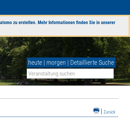
atomo zu erstellen. Mehr Informationen finden Sie in unserer
heute
|
morgen
|
Detaillierte Suche
|
Zurück