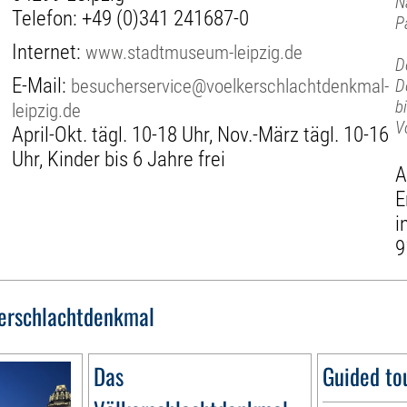
N
Telefon:
+49 (0)341 241687-0
P
Internet:
www.stadtmuseum-leipzig.de
D
E-Mail:
besucherservice@voelkerschlachtdenkmal-
D
b
leipzig.de
V
April-Okt. tägl. 10-18 Uhr, Nov.-März tägl. 10-16
Uhr, Kinder bis 6 Jahre frei
A
E
i
9
erschlachtdenkmal
Das
Guided tou