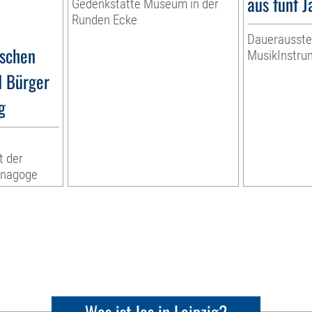
aus fünf 
Gedenkstätte Museum in der
Runden Ecke
Dauerausste
ischen
MusikInstr
d Bürger
g
t der
ynagoge
Was ist los in Leipzig?