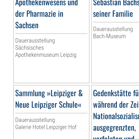
Apothekenwesens und
Sebastian Bach
der Pharmazie in
seiner Familie
Sachsen
Dauerausstellung
Bach-Museum
Dauerausstellung
Sächsisches
Apothekenmuseum Leipzig
Sammlung »Leipziger &
Gedenkstätte fü
Neue Leipziger Schule«
während der Zei
Nationalsoziali
Dauerausstellung
ausgegrenzten,
Galerie Hotel Leipziger Hof
verfolgten und