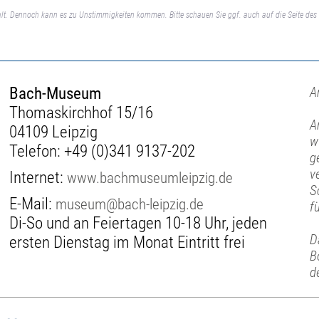
lt. Dennoch kann es zu Unstimmigkeiten kommen. Bitte schauen Sie ggf. auch auf die Seite des 
Bach-Museum
A
Thomaskirchhof 15/16
A
04109 Leipzig
w
Telefon:
+49 (0)341 9137-202
g
v
Internet:
www.bachmuseumleipzig.de
S
E-Mail:
museum@bach-leipzig.de
f
Di-So und an Feiertagen 10-18 Uhr, jeden
D
ersten Dienstag im Monat Eintritt frei
B
d