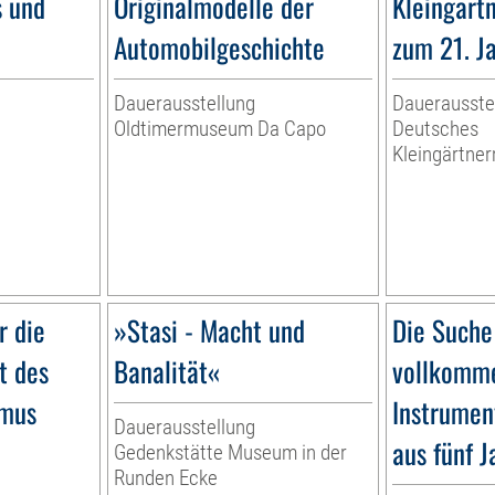
s und
Originalmodelle der
Kleingärt
Automobilgeschichte
zum 21. J
Dauerausstellung
Dauerausste
Oldtimermuseum Da Capo
Deutsches
Kleingärtn
r die
»Stasi - Macht und
Die Suche
t des
Banalität«
vollkomme
smus
Instrumen
Dauerausstellung
aus fünf 
Gedenkstätte Museum in der
Runden Ecke