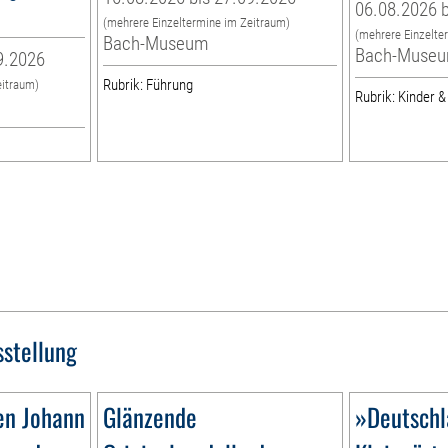
06.08.2026 b
g
(mehrere Einzeltermine im Zeitraum)
(mehrere Einzelte
Bach-Museum
Bach-Muse
9.2026
Rubrik: Führung
eitraum)
Rubrik: Kinder &
sstellung
en Johann
Glänzende
»Deutschl