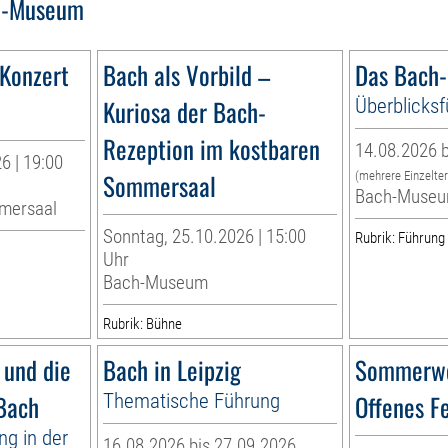
h-Museum
 Konzert
Bach als Vorbild –
Das Bach
Kuriosa der Bach-
Überblicks
Rezeption im kostbaren
14.08.2026 b
6 | 19:00
Sommersaal
(mehrere Einzelte
Bach-Muse
mersaal
Sonntag, 25.10.2026 | 15:00
Rubrik: Führung
Uhr
Bach-Museum
Rubrik: Bühne
 und die
Bach in Leipzig
Sommerwe
 Bach
Thematische Führung
Offenes F
ng in der
16.08.2026 bis 27.09.2026