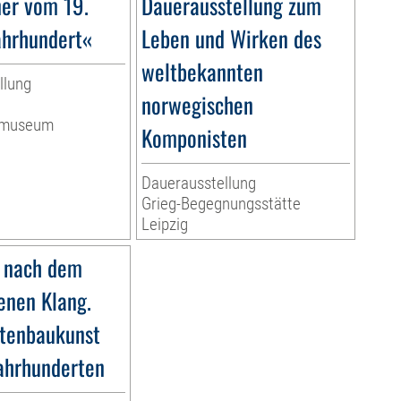
ner vom 19.
Dauerausstellung zum
ahrhundert«
Leben und Wirken des
weltbekannten
llung
norwegischen
ermuseum
Komponisten
Dauerausstellung
Grieg-Begegnungsstätte
Leipzig
 nach dem
nen Klang.
tenbaukunst
Jahrhunderten