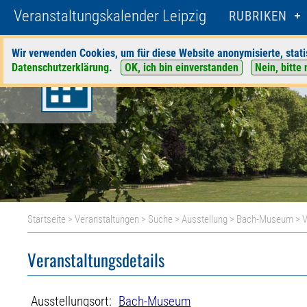
Veranstaltungskalender Leipzig
RUBRIKEN
Wir verwenden Cookies, um für diese Website anonymisierte, stati
Datenschutzerklärung
.
OK, ich bin einverstanden
Nein, bitte 
Startseite
>
Veranstaltungen
>
Suche
>
Ausstellung
>
Bach-Museum
> V
Veranstaltungsdetails
Ausstellungsort:
Bach-Museum