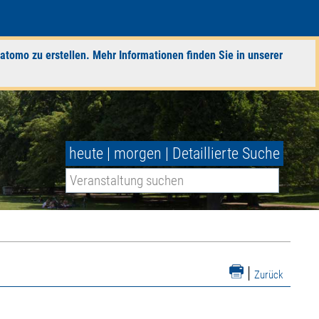
atomo zu erstellen. Mehr Informationen finden Sie in unserer
heute
|
morgen
|
Detaillierte Suche
|
Zurück