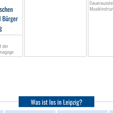
Dauerausste
ischen
MusikInstr
d Bürger
g
t der
ynagoge
Was ist los in Leipzig?