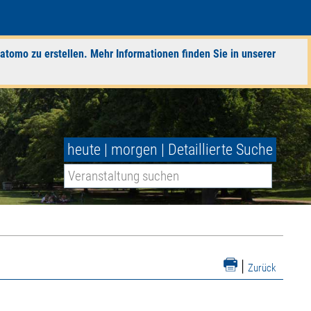
atomo zu erstellen. Mehr Informationen finden Sie in unserer
heute
|
morgen
|
Detaillierte Suche
|
Zurück