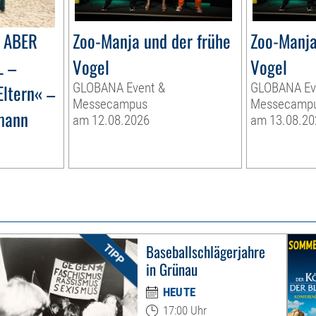
 ABER
Zoo-Manja und der frühe
Zoo-Manja
L –
Vogel
Vogel
Eltern« –
GLOBANA Event &
GLOBANA Ev
Messecampus
Messecamp
mann
am 12.08.2026
am 13.08.20
Baseballschlägerjahre
in Grünau
HEUTE
17:00 Uhr