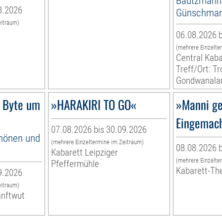
Bautzmann
8.2026
Günschma
eitraum)
06.08.2026 b
(mehrere Einzelte
Central Kaba
Treff/Ort: T
Gondwanala
 Byte um
»HARAKIRI TO GO«
»Manni ge
Eingemac
07.08.2026 bis 30.09.2026
hönen und
(mehrere Einzeltermine im Zeitraum)
08.08.2026 b
Kabarett Leipziger
(mehrere Einzelte
Pfeffermühle
Kabarett-Th
9.2026
eitraum)
anftwut