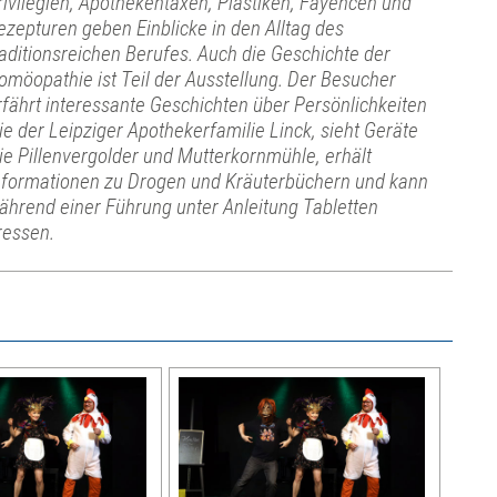
rivilegien, Apothekentaxen, Plastiken, Fayencen und
ezepturen geben Einblicke in den Alltag des
raditionsreichen Berufes. Auch die Geschichte der
omöopathie ist Teil der Ausstellung. Der Besucher
rfährt interessante Geschichten über Persönlichkeiten
ie der Leipziger Apothekerfamilie Linck, sieht Geräte
ie Pillenvergolder und Mutterkornmühle, erhält
nformationen zu Drogen und Kräuterbüchern und kann
ährend einer Führung unter Anleitung Tabletten
ressen.