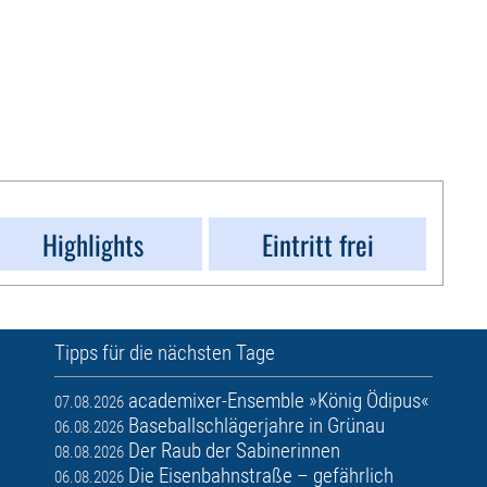
Highlights
Eintritt frei
Tipps für die nächsten Tage
academixer-Ensemble »König Ödipus«
07.08.2026
Baseballschlägerjahre in Grünau
06.08.2026
Der Raub der Sabinerinnen
08.08.2026
Die Eisenbahnstraße – gefährlich
06.08.2026