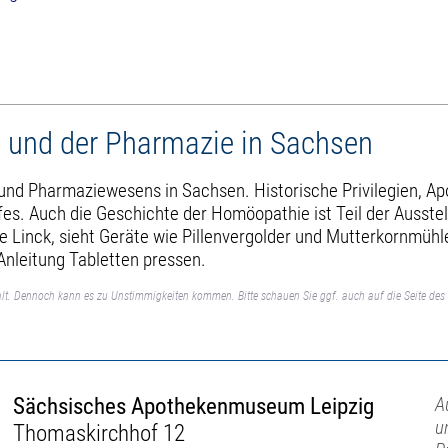
 und der Pharmazie in Sachsen
- und Pharmaziewesens in Sachsen. Historische Privilegien, A
ufes. Auch die Geschichte der Homöopathie ist Teil der Ausst
ie Linck, sieht Geräte wie Pillenvergolder und Mutterkornmühl
nleitung Tabletten pressen.
lt. Dennoch kann es zu Unstimmigkeiten kommen. Bitte schauen Sie ggf. auch auf die Seite des 
Sächsisches Apothekenmuseum Leipzig
A
u
Thomaskirchhof 12