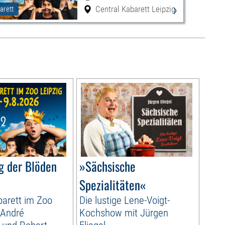
›
Central Kabarett Leipzig
arett
g der Blöden
»Sächsische
Spezialitäten«
arett im Zoo
Die lustige Lene-Voigt-
 André
Kochshow mit Jürgen