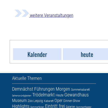
weitere Veranstaltungen
Kalender
heute
Aktuelle Themen
Demnächst
Führungen
Morgen
Sommerkabarett
Trödelmarkt
Gewandhaus
Heute
Sehenswürdigkeiten
Museum
Oper
Zoo Leipzig
Dinner-Show
Kabarett
Eintritt frei
Highlights
Galerien
Sommerferien
Sommertheater