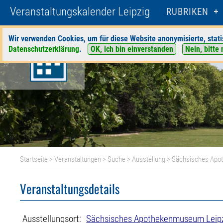
Veranstaltungskalender Leipzig
RUBRIKEN
Wir verwenden Cookies, um für diese Website anonymisierte, stati
Datenschutzerklärung
.
OK, ich bin einverstanden
Nein, bitte 
Startseite
>
Veranstaltungen
>
Suche
>
Ausstellung
>
Sächsisches Apo
Veranstaltungsdetails
Ausstellungsort:
Sächsisches Apothekenmuseum Leip