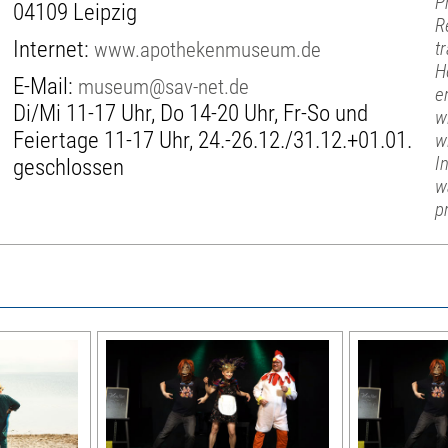
P
04109 Leipzig
R
Internet:
www.apothekenmuseum.de
t
H
E-Mail:
museum@sav-net.de
e
Di/Mi 11-17 Uhr, Do 14-20 Uhr, Fr-So und
w
Feiertage 11-17 Uhr, 24.-26.12./31.12.+01.01.
w
I
geschlossen
w
p