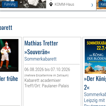
›
KOMM-Haus
Führung
Kab
barett
Mathias Tretter
»Souverän«
Sommerkabarett
06.08.2026 bis 07.10.2026
(mehrere Einzeltermine im Zeitraum)
er frühe
»Der Köni
Kabarett academixer
2«
Treff/Ort: Paulaner-Palais
Sommerkab
Leipzig mit