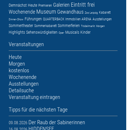
Eintritt frei
Galerien
Demnächst
Heute
Premieren
Museum
Wochenende
Gewandhaus
Kabarett
Zoo Leipzig
Führungen
QUARTERBACK Immobilien ARENA
Ausstellungen
Dinner-Show
Sommertheater
Sommerferien
Sommerkabarett
Trödelmarkt
Morgen
Highlights
Sehenswürdigkeiten
Musicals
Kinder
Oper
Veranstaltungen
Heute
Morgen
kostenlos
Wochenende
Ausstellungen
Detailsuche
Veranstaltung eintragen
Tipps für die nächsten Tage
Der Raub der Sabinerinnen
09.08.2026
HIDDENSEE
16.08.2026