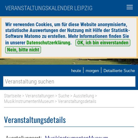
VERANSTALTUNGSKALENDER LEIPZIG
Wir verwenden Cookies, um für diese Website anonymisierte,
statistische Auswertungen der Nutzung mit Hilfe der Statistik-
Software Matomo zu erstellen. Mehr Informationen finden Sie
in unserer
Datenschutzerklärung
.
OK, ich bin einverstanden
Nein, bitte nicht
|
|
heute
morgen
Detaillierte Suche
Startseite
>
Veranstaltungen
>
Suche
>
Ausstellung
>
MusikInstrumentenMuseum
> Veranstaltungsdetails
Veranstaltungsdetails