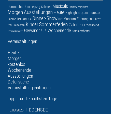
Musicals
Demnächst
Zoo Leipzig
Kabarett
Sehenswürdigkeiten
Morgen
Ausstellungen
Heute
Highlights
QUARTERBACK
Dinner-Show
Museum
Führungen
Immobilien ARENA
Eintritt
Oper
Kinder
Sommerferien
Galerien
frei
Premieren
Trödelmarkt
Gewandhaus
Wochenende
Sommertheater
Sommerkabarett
Veranstaltungen
Heute
Morgen
kostenlos
Wochenende
Ausstellungen
Detailsuche
Veranstaltung eintragen
Tipps für die nächsten Tage
HIDDENSEE
16.08.2026