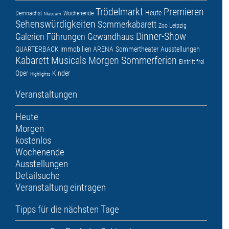
Trödelmarkt
Premieren
Heute
Demnächst
Wochenende
Museum
Sehenswürdigkeiten
Sommerkabarett
Zoo Leipzig
Dinner-Show
Galerien
Führungen
Gewandhaus
QUARTERBACK Immobilien ARENA
Sommertheater
Ausstellungen
Kabarett
Musicals
Morgen
Sommerferien
Eintritt frei
Oper
Kinder
Highlights
Veranstaltungen
Heute
Morgen
kostenlos
Wochenende
Ausstellungen
Detailsuche
Veranstaltung eintragen
Tipps für die nächsten Tage