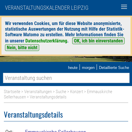
VERANSTALTUNGSKALENDER LEIPZIG
Wir verwenden Cookies, um für diese Website anonymisierte,
statistische Auswertungen der Nutzung mit Hilfe der Statistik-
Software Matomo zu erstellen. Mehr Informationen finden Sie
in unserer
Datenschutzerklärung
.
OK, ich bin einverstanden
Nein, bitte nicht
|
|
heute
morgen
Detaillierte Suche
Startseite
>
Veranstaltungen
>
Suche
>
Konzert
>
Emmauskirche
Sellerhausen
> Veranstaltungsdetails
Veranstaltungsdetails