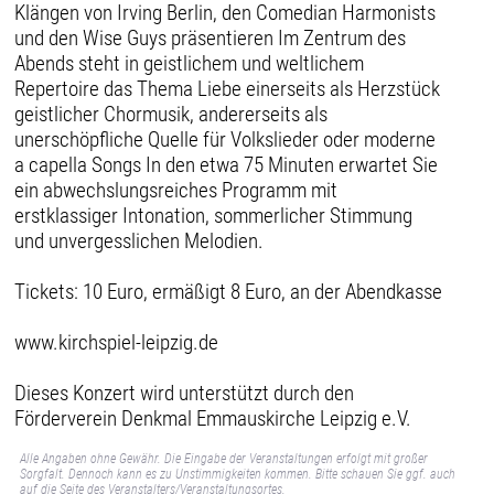
Klängen von Irving Berlin, den Comedian Harmonists
und den Wise Guys präsentieren Im Zentrum des
Abends steht in geistlichem und weltlichem
Repertoire das Thema Liebe einerseits als Herzstück
geistlicher Chormusik, andererseits als
unerschöpfliche Quelle für Volkslieder oder moderne
a capella Songs In den etwa 75 Minuten erwartet Sie
ein abwechslungsreiches Programm mit
erstklassiger Intonation, sommerlicher Stimmung
und unvergesslichen Melodien.
Tickets: 10 Euro, ermäßigt 8 Euro, an der Abendkasse
www.kirchspiel-leipzig.de
Dieses Konzert wird unterstützt durch den
Förderverein Denkmal Emmauskirche Leipzig e.V.
Alle Angaben ohne Gewähr. Die Eingabe der Veranstaltungen erfolgt mit großer
Sorgfalt. Dennoch kann es zu Unstimmigkeiten kommen. Bitte schauen Sie ggf. auch
auf die Seite des Veranstalters/Veranstaltungsortes.