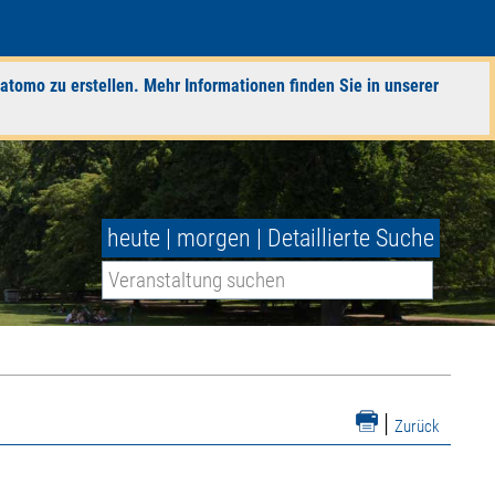
atomo zu erstellen. Mehr Informationen finden Sie in unserer
heute
|
morgen
|
Detaillierte Suche
|
Zurück