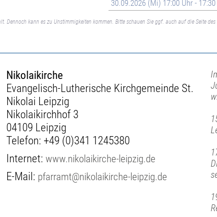
30.09.2026 (Mi) 17:00 Uhr - 17:30
lt. Dennoch kann es zu Unstimmigkeiten kommen. Bitte schauen Sie ggf. auch auf die Seite des 
Nikolaikirche
I
J
Evangelisch-Lutherische Kirchgemeinde St.
w
Nikolai Leipzig
Nikolaikirchhof 3
1
04109 Leipzig
L
Telefon:
+49 (0)341 1245380
1
Internet:
www.nikolaikirche-leipzig.de
D
s
E-Mail:
pfarramt@nikolaikirche-leipzig.de
1
R