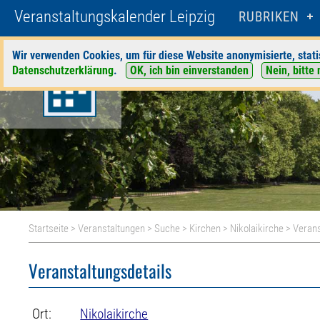
Veranstaltungskalender Leipzig
RUBRIKEN
Wir verwenden Cookies, um für diese Website anonymisierte, stati
Datenschutzerklärung
.
OK, ich bin einverstanden
Nein, bitte 
Startseite
>
Veranstaltungen
>
Suche
>
Kirchen
>
Nikolaikirche
> Verans
Veranstaltungsdetails
Ort:
Nikolaikirche