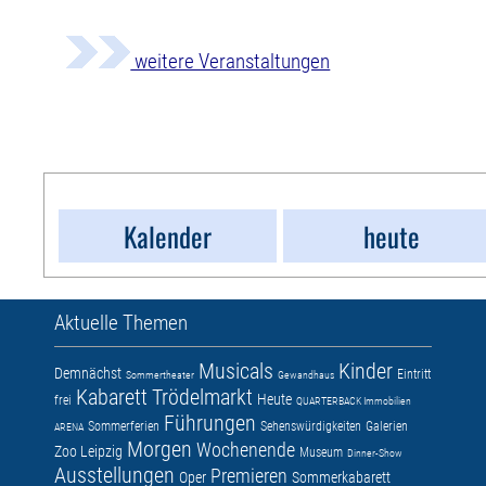
weitere Veranstaltungen
Kalender
heute
Aktuelle Themen
Musicals
Kinder
Demnächst
Eintritt
Sommertheater
Gewandhaus
Kabarett
Trödelmarkt
Heute
frei
QUARTERBACK Immobilien
Führungen
Sommerferien
Sehenswürdigkeiten
Galerien
ARENA
Morgen
Wochenende
Zoo Leipzig
Museum
Dinner-Show
Ausstellungen
Premieren
Oper
Sommerkabarett