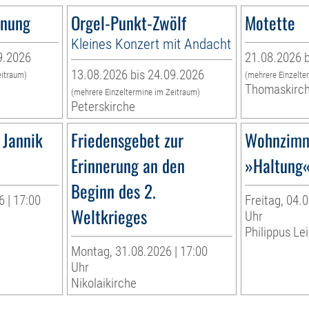
nnung
Orgel-Punkt-Zwölf
Motette
Kleines Konzert mit Andacht
9.2026
21.08.2026 b
13.08.2026 bis 24.09.2026
eitraum)
(mehrere Einzelte
Thomaskirc
(mehrere Einzeltermine im Zeitraum)
Peterskirche
 Jannik
Friedensgebet zur
Wohnzimm
Erinnerung an den
»Haltung
Beginn des 2.
 | 17:00
Freitag, 04.0
Weltkrieges
Uhr
Philippus Lei
Montag, 31.08.2026 | 17:00
Uhr
Nikolaikirche