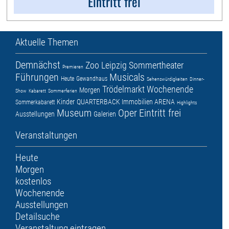
Eintritt frei
Aktuelle Themen
Demnächst
Zoo Leipzig
Sommertheater
Premieren
Führungen
Musicals
Heute
Gewandhaus
Sehenswürdigkeiten
Dinner-
Trödelmarkt
Wochenende
Morgen
Show
Kabarett
Sommerferien
Kinder
QUARTERBACK Immobilien ARENA
Sommerkabarett
Highlights
Museum
Oper
Eintritt frei
Ausstellungen
Galerien
Veranstaltungen
Heute
Morgen
kostenlos
Wochenende
Ausstellungen
Detailsuche
Veranstaltung eintragen