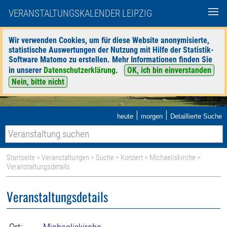
VERANSTALTUNGSKALENDER LEIPZIG
Wir verwenden Cookies, um für diese Website anonymisierte,
statistische Auswertungen der Nutzung mit Hilfe der Statistik-
Software Matomo zu erstellen. Mehr Informationen finden Sie
in unserer
Datenschutzerklärung
.
OK, ich bin einverstanden
Nein, bitte nicht
|
|
heute
morgen
Detaillierte Suche
Startseite
>
Veranstaltungen
>
Suche
>
Konzert
>
Michaeliskirche
>
Veranstaltungsdetails
Veranstaltungsdetails