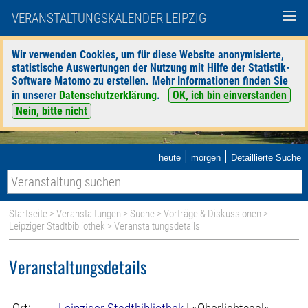
VERANSTALTUNGSKALENDER LEIPZIG
Wir verwenden Cookies, um für diese Website anonymisierte,
statistische Auswertungen der Nutzung mit Hilfe der Statistik-
Software Matomo zu erstellen. Mehr Informationen finden Sie
in unserer
Datenschutzerklärung
.
OK, ich bin einverstanden
Nein, bitte nicht
|
|
heute
morgen
Detaillierte Suche
Startseite
>
Veranstaltungen
>
Suche
>
Vorträge & Diskussionen
>
Leipziger Stadtbibliothek
> Veranstaltungsdetails
Veranstaltungsdetails