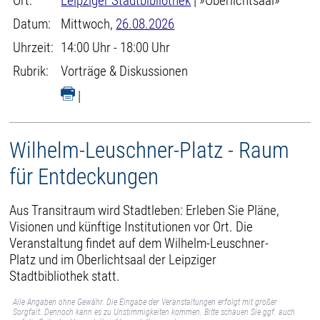
Ort:
Leipziger Stadtbibliothek
| »Oberlichtsaal»
Datum:
Mittwoch,
26.08.2026
Uhrzeit:
14:00 Uhr - 18:00 Uhr
Rubrik:
Vorträge & Diskussionen
|
Wilhelm-Leuschner-Platz - Raum
für Entdeckungen
Aus Transitraum wird Stadtleben: Erleben Sie Pläne,
Visionen und künftige Institutionen vor Ort. Die
Veranstaltung findet auf dem Wilhelm-Leuschner-
Platz und im Oberlichtsaal der Leipziger
Stadtbibliothek statt.
Alle Angaben ohne Gewähr. Die Eingabe der Veranstaltungen erfolgt mit großer
Sorgfalt. Dennoch kann es zu Unstimmigkeiten kommen. Bitte schauen Sie ggf. auch