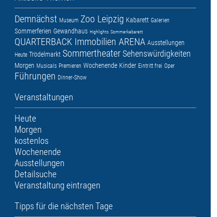
Demnächst
Zoo Leipzig
Kabarett
Museum
Galerien
Sommerferien
Gewandhaus
Highlights
Sommerkabarett
QUARTERBACK Immobilien ARENA
Ausstellungen
Sommertheater
Sehenswürdigkeiten
Trödelmarkt
Heute
Morgen
Wochenende
Kinder
Musicals
Premieren
Eintritt frei
Oper
Führungen
Dinner-Show
Veranstaltungen
Heute
Morgen
kostenlos
Wochenende
Ausstellungen
Detailsuche
Veranstaltung eintragen
Tipps für die nächsten Tage