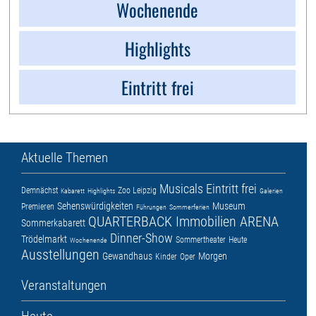
Wochenende
Highlights
Eintritt frei
Aktuelle Themen
Musicals
Eintritt frei
Demnächst
Zoo Leipzig
Kabarett
Highlights
Galerien
Sehenswürdigkeiten
Museum
Premieren
Führungen
Sommerferien
QUARTERBACK Immobilien ARENA
Sommerkabarett
Dinner-Show
Trödelmarkt
Sommertheater
Heute
Wochenende
Ausstellungen
Gewandhaus
Morgen
Kinder
Oper
Veranstaltungen