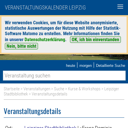
VERANSTALTUNGSKALENDER LEIPZIG
Wir verwenden Cookies, um für diese Website anonymisierte,
statistische Auswertungen der Nutzung mit Hilfe der Statistik-
Software Matomo zu erstellen. Mehr Informationen finden Sie
in unserer
Datenschutzerklärung
.
OK, ich bin einverstanden
Nein, bitte nicht
|
|
heute
morgen
Detaillierte Suche
Startseite
>
Veranstaltungen
>
Suche
>
Kurse & Workshops
>
Leipziger
Stadtbibliothek
> Veranstaltungsdetails
Veranstaltungsdetails