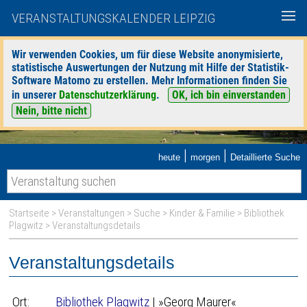
VERANSTALTUNGSKALENDER LEIPZIG
Wir verwenden Cookies, um für diese Website anonymisierte,
statistische Auswertungen der Nutzung mit Hilfe der Statistik-
Software Matomo zu erstellen. Mehr Informationen finden Sie
in unserer
Datenschutzerklärung
.
OK, ich bin einverstanden
Nein, bitte nicht
|
|
heute
morgen
Detaillierte Suche
Startseite
>
Veranstaltungen
>
Suche
>
Kinder & Familie
>
Bibliothek
Plagwitz
> Veranstaltungsdetails
Veranstaltungsdetails
Ort:
Bibliothek Plagwitz
| »Georg Maurer«