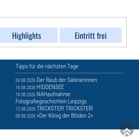
Highlights
Eintritt frei
Tipps für die nächsten Tage
Der Raub der Sabinerinnen
09.08.2026
HIDDENSEE
16.08.2026
NAHaufnahme:
19.08.2026
Fotografiegeschichten Leipzigs
TRICKSTER! TRICKSTER!
12.08.2026
»Der König der Blöden 2«
09.08.2026