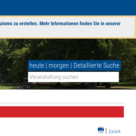
atomo zu erstellen. Mehr Informationen finden Sie in unserer
heute
|
morgen
|
Detaillierte Suche
|
Zurück