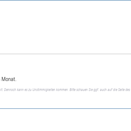
m Monat.
lt. Dennoch kann es zu Unstimmigkeiten kommen. Bitte schauen Sie ggf. auch auf die Seite des 