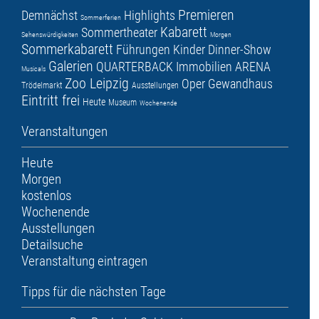
Premieren
Demnächst
Highlights
Sommerferien
Kabarett
Sommertheater
Sehenswürdigkeiten
Morgen
Sommerkabarett
Führungen
Kinder
Dinner-Show
Galerien
QUARTERBACK Immobilien ARENA
Musicals
Zoo Leipzig
Oper
Gewandhaus
Trödelmarkt
Ausstellungen
Eintritt frei
Heute
Museum
Wochenende
Veranstaltungen
Heute
Morgen
kostenlos
Wochenende
Ausstellungen
Detailsuche
Veranstaltung eintragen
Tipps für die nächsten Tage