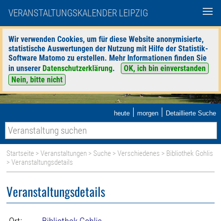
VERANSTALTUNGSKALENDER LEIPZIG
Wir verwenden Cookies, um für diese Website anonymisierte,
statistische Auswertungen der Nutzung mit Hilfe der Statistik-
Software Matomo zu erstellen. Mehr Informationen finden Sie
in unserer
Datenschutzerklärung
.
OK, ich bin einverstanden
Nein, bitte nicht
|
|
heute
morgen
Detaillierte Suche
Startseite
>
Veranstaltungen
>
Suche
>
Verschiedenes
>
Bibliothek Gohlis
> Veranstaltungsdetails
Veranstaltungsdetails