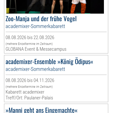
Zoo-Manja und der frühe Vogel
academixer-Sommerkabarett
08.08.2026 bis 22.08.2026
(mehrere Einzeltermine im Zeitraum)
GLOBANA Event & Messecampus
academixer-Ensemble »König Ödipus«
academixer-Sommerkabarett
08.08.2026 bis 04.11.2026
(mehrere Einzeltermine im Zeitraum)
Kabarett academixer
Treff/Ort: Paulaner-Palais
»Manni geht ans Eingemachte«