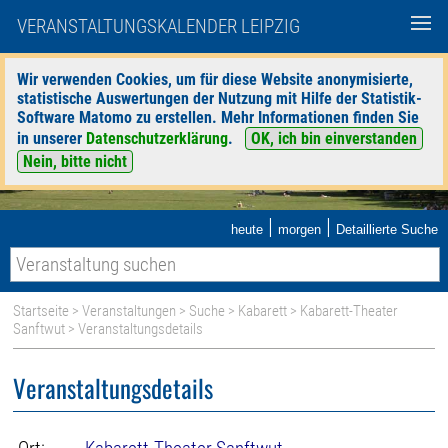
VERANSTALTUNGSKALENDER LEIPZIG
Wir verwenden Cookies, um für diese Website anonymisierte,
statistische Auswertungen der Nutzung mit Hilfe der Statistik-
Software Matomo zu erstellen. Mehr Informationen finden Sie
in unserer
Datenschutzerklärung
.
OK, ich bin einverstanden
Nein, bitte nicht
|
|
heute
morgen
Detaillierte Suche
Startseite
>
Veranstaltungen
>
Suche
>
Kabarett
>
Kabarett-Theater
Sanftwut
> Veranstaltungsdetails
Veranstaltungsdetails