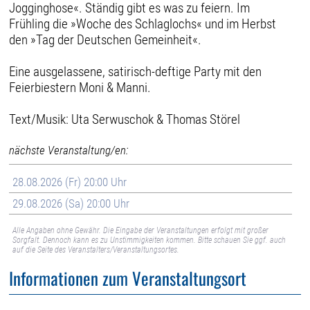
Jogginghose«. Ständig gibt es was zu feiern. Im
Frühling die »Woche des Schlaglochs« und im Herbst
den »Tag der Deutschen Gemeinheit«.
Eine ausgelassene, satirisch-deftige Party mit den
Feierbiestern Moni & Manni.
Text/Musik: Uta Serwuschok & Thomas Störel
nächste Veranstaltung/en:
28.08.2026 (Fr) 20:00 Uhr
29.08.2026 (Sa) 20:00 Uhr
Alle Angaben ohne Gewähr. Die Eingabe der Veranstaltungen erfolgt mit großer
Sorgfalt. Dennoch kann es zu Unstimmigkeiten kommen. Bitte schauen Sie ggf. auch
auf die Seite des Veranstalters/Veranstaltungsortes.
Informationen zum Veranstaltungsort