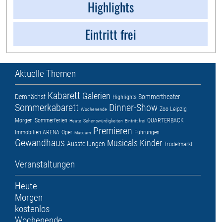
Highlights
Eintritt frei
Aktuelle Themen
Kabarett
Galerien
Demnächst
Sommertheater
Highlights
Sommerkabarett
Dinner-Show
Zoo Leipzig
Wochenende
Morgen
Sommerferien
QUARTERBACK
Heute
Sehenswürdigkeiten
Eintritt frei
Premieren
Immobilien ARENA
Oper
Führungen
Museum
Gewandhaus
Musicals
Kinder
Ausstellungen
Trödelmarkt
Veranstaltungen
Heute
Morgen
kostenlos
Wochenende