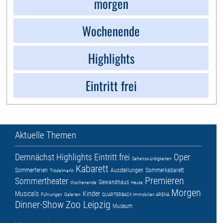
morgen
Wochenende
Highlights
Eintritt frei
Aktuelle Themen
Demnächst
Highlights
Eintritt frei
Oper
Sehenswürdigkeiten
Kabarett
Sommerferien
Ausstellungen
Sommerkabarett
Trödelmarkt
Premieren
Sommertheater
Gewandhaus
Wochenende
Heute
Morgen
Musicals
Kinder
Führungen
Galerien
QUARTERBACK Immobilien ARENA
Dinner-Show
Zoo Leipzig
Museum