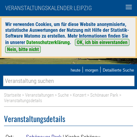
VERANSTALTUNGSKALENDER LEIPZIG
Wir verwenden Cookies, um für diese Website anonymisierte,
statistische Auswertungen der Nutzung mit Hilfe der Statistik-
Software Matomo zu erstellen. Mehr Informationen finden Sie
in unserer
Datenschutzerklärung
.
OK, ich bin einverstanden
Nein, bitte nicht
|
|
heute
morgen
Detaillierte Suche
Startseite
>
Veranstaltungen
>
Suche
>
Konzert
>
Schönauer Park
>
Veranstaltungsdetails
Veranstaltungsdetails