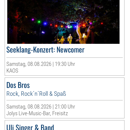
Seeklang-Konzert: Newcomer
Samstag, 08.08.2026 | 19:30 Uhr
KAOS
Dos Bros
Rock, Rock´n´Roll & Spaß
Samstag, 08.08.2026 | 21:00 Uhr
Jolys Live-Music-Bar, Freisitz
Uli Singer & Band