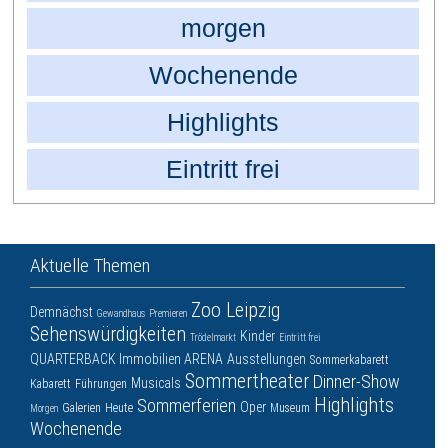
morgen
Wochenende
Highlights
Eintritt frei
Aktuelle Themen
Zoo Leipzig
Demnächst
Gewandhaus
Premieren
Sehenswürdigkeiten
Kinder
Trödelmarkt
Eintritt frei
QUARTERBACK Immobilien ARENA
Ausstellungen
Sommerkabarett
Sommertheater
Dinner-Show
Musicals
Kabarett
Führungen
Highlights
Sommerferien
Oper
Galerien
Heute
Museum
Morgen
Wochenende