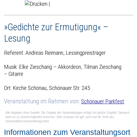
|
»Gedichte zur Ermutigung« –
Lesung
Referent: Andreas Reimann, Lessingpreisträger
Musik: Elke Zieschang – Akkordeon, Tilman Zieschang
– Gitarre
Ort: Kirche Schönau, Schönauer Str. 245
Veranstaltung im Rahmen von:
Schönauer Parkfest
Alle Angaben ohne Gewähr. Die Eingabe der Veranstaltungen erfolgt mit großer Sorgfalt. Dennoch
kann es zu Unstimmigkeiten kommen. Bitte schauen Sie ggf. auch auf die Seite des
Veranstalters/Veranstaltungsortes.
Informationen zum Veranstaltungsort