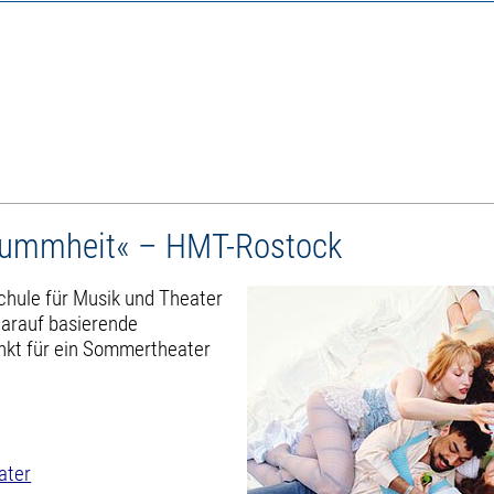
 Dummheit« – HMT-Rostock
chule für Musik und Theater
darauf basierende
kt für ein Sommertheater
ater