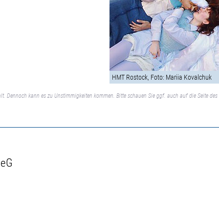
HMT Rostock, Foto: Mariia Kovalchuk
lt. Dennoch kann es zu Unstimmigkeiten kommen. Bitte schauen Sie ggf. auch auf die Seite des 
 eG