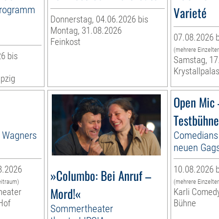
Programm
Varieté
Donnerstag, 04.06.2026 bis
Montag, 31.08.2026
07.08.2026 b
Feinkost
(mehrere Einzelte
6 bis
Samstag, 17
Krystallpalas
pzig
Open Mic
Testbühne
n Wagners
Comedians 
neuen Gags
8.2026
10.08.2026 b
»Columbo: Bei Anruf –
eitraum)
(mehrere Einzelte
Mord!«
heater
Karli Comedy
Hof
Bühne
Sommertheater