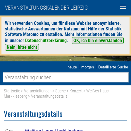
VERANSTALTUNGSKALENDER LEIPZIG
Wir verwenden Cookies, um für diese Website anonymisierte,
statistische Auswertungen der Nutzung mit Hilfe der Statistik-
Software Matomo zu erstellen. Mehr Informationen finden Sie
in unserer
Datenschutzerklärung
.
OK, ich bin einverstanden
Nein, bitte nicht
|
|
heute
morgen
Detaillierte Suche
Startseite
>
Veranstaltungen
>
Suche
>
Konzert
>
Weißes Haus
Markkleeberg
> Veranstaltungsdetails
Veranstaltungsdetails