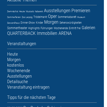
Ausstellungen
Premieren
Demnächst
Heute
Musicals
Kabarett
Oper
Trödelmarkt
Sommerkabarett
Sommerferien
Zoo Leipzig
Museum
Morgen
Dinner-Show
Kinder
Sehenswürdigkeiten
Gewandhaus
Galerien
Sommertheater
Highlights
Führungen
Wochenende
Eintritt frei
QUARTERBACK Immobilien ARENA
Veranstaltungen
Heute
Morgen
kostenlos
Wochenende
Ausstellungen
Detailsuche
Veranstaltung eintragen
Tipps für die nächsten Tage