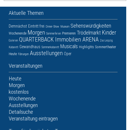
Aktuelle Themen
Sehenswürdigkeiten
Demnächst
Eintritt frei
Dinner-Show
Museum
Morgen
Kinder
Trödelmarkt
Wochenende
Premieren
Sommerferien
QUARTERBACK Immobilien ARENA
Galerien
Zoo Leipzig
Musicals
Gewandhaus
Highlights
Sommertheater
Kabarett
Sommerkabarett
Ausstellungen
Oper
Heute
Führungen
Veranstaltungen
Heute
Morgen
kostenlos
Wochenende
Ausstellungen
Detailsuche
Veranstaltung eintragen