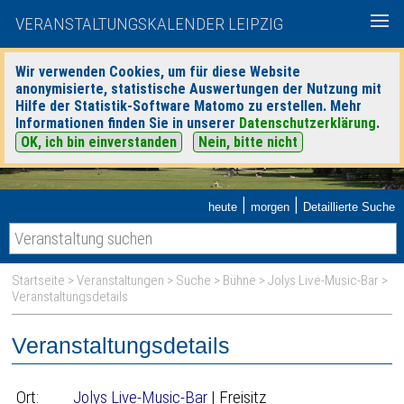
VERANSTALTUNGSKALENDER LEIPZIG
Wir verwenden Cookies, um für diese Website
anonymisierte, statistische Auswertungen der Nutzung mit
Hilfe der Statistik-Software Matomo zu erstellen. Mehr
Informationen finden Sie in unserer
Datenschutzerklärung
.
OK, ich bin einverstanden
Nein, bitte nicht
|
|
heute
morgen
Detaillierte Suche
Startseite
>
Veranstaltungen
>
Suche
>
Bühne
>
Jolys Live-Music-Bar
>
Veranstaltungsdetails
Veranstaltungsdetails
Ort:
Jolys Live-Music-Bar
| Freisitz