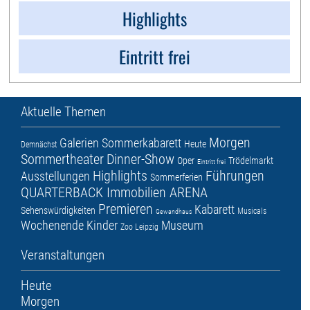
Highlights
Eintritt frei
Aktuelle Themen
Morgen
Galerien
Sommerkabarett
Heute
Demnächst
Sommertheater
Dinner-Show
Oper
Trödelmarkt
Eintritt frei
Highlights
Führungen
Ausstellungen
Sommerferien
QUARTERBACK Immobilien ARENA
Premieren
Kabarett
Sehenswürdigkeiten
Musicals
Gewandhaus
Wochenende
Kinder
Museum
Zoo Leipzig
Veranstaltungen
Heute
Morgen