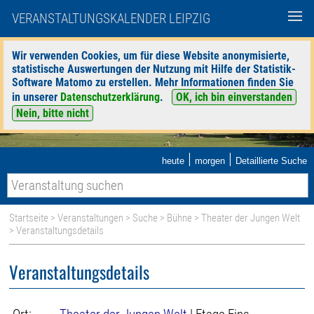
VERANSTALTUNGSKALENDER LEIPZIG
Wir verwenden Cookies, um für diese Website anonymisierte,
statistische Auswertungen der Nutzung mit Hilfe der Statistik-
Software Matomo zu erstellen. Mehr Informationen finden Sie
in unserer
Datenschutzerklärung
.
OK, ich bin einverstanden
Nein, bitte nicht
|
|
heute
morgen
Detaillierte Suche
Startseite
>
Veranstaltungen
>
Suche
>
Bühne
>
Theater der Jungen Welt
> Veranstaltungsdetails
Veranstaltungsdetails