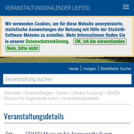
VERANSTALTUNGSKALENDER LEIPZIG
Wir verwenden Cookies, um für diese Website anonymisierte,
statistische Auswertungen der Nutzung mit Hilfe der Statistik-
Software Matomo zu erstellen. Mehr Informationen finden Sie
in unserer
Datenschutzerklärung
.
OK, ich bin einverstanden
Nein, bitte nicht
|
|
heute
morgen
Detaillierte Suche
Startseite
>
Veranstaltungen
>
Suche
>
Literatur & Lesung
>
GRASSI
Museum für Angewandte Kunst
> Veranstaltungsdetails
Veranstaltungsdetails