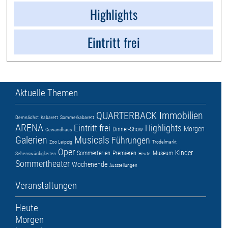
Highlights
Eintritt frei
Aktuelle Themen
QUARTERBACK Immobilien
Demnächst
Kabarett
Sommerkabarett
ARENA
Eintritt frei
Highlights
Morgen
Dinner-Show
Gewandhaus
Galerien
Musicals
Führungen
Zoo Leipzig
Trödelmarkt
Oper
Kinder
Sommerferien
Premieren
Museum
Sehenswürdigkeiten
Heute
Sommertheater
Wochenende
Ausstellungen
Veranstaltungen
Heute
Morgen